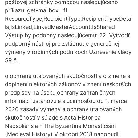
poštovej schránky pomocou nasledujúceho
príkazu: get-mailbox
| fl
ResourceType,RecipientType,RecipientTypeDetai
ls,IsLinked,LinkedMasterAccount,IsShared
Výstup by podobný nasledujúcemu: 22. Vytvoriť
podporný nástroj pre zvládnutie generačnej
výmeny v rodinných podnikoch Uznesenie vlády
SR č.
o ochrane utajovaných skutočností a o zmene a
doplnení niektorých zákonov v znení neskorších
predpisov na úseku ochrany zahraničných
informácií ustanovuje s účinnosťou od 1. marca
2020 zásady výmeny a ochrany utajovaných
skutočností v súlade s Acta Historica
Neosoliensia - The Byzantine Monasticism
(Medieval History) V októbri 2018 nadobudli