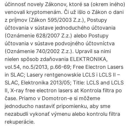
účinnosť novely Zákonov, ktoré sa (okrem iného)
venovali kryptomenám. Či už išlo o Zákon o dani
z príjmov (Zákon 595/2003 Z.z.), Postupy
účtovania v sústave jednoduchého účtovania
(Oznámenie 628/2007 Z.z.) alebo Postupy
účtovania v sústave podvojného účtovníctva
(Oznámenie 740/2002 Z.z.). Upravil sa nimi
nielen spôsob zdaňovania ELEKTRONIKA,
vol.54, no.5/2013, p.66-69; Free Electron Lasers
in SLAC; Lasery rentgenowskie LCLS i LCLS II –
SLAC, Elektronika 2013/05; Title: LCLS and LCLS
II, X-ray free electron lasers at Kontrola filtra po
čase. Priamo v Domotron-e si môžeme
jednoducho nastaviť pripomienku, aby sme
nezabudli vykonať výmenu alebo kontrolu filtra
rekuperácie.