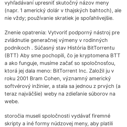
vyhľadávaní upresniť skutočný názov meny
(napr. 1 americký dolár v thajských bahtoch), ale
nie vždy; používanie skratiek je spoľahlivejšie.
Znenie opatrenia: Vytvoriť podporný nástroj pre
zvládnutie generačnej výmeny v rodinných
podnikoch . Súčasný stav História BitTorrentu
(BTT) Aby sme pochopili, čo je kryptomena BTT
a ako funguje, musíme začať so spoločnosťou,
ktorá jej dala meno: BitTorrent Inc. Založil ju v
roku 2001 Bram Cohen, významný americký
softvérový inžinier, a stala sa jednou z prvých (a
teraz najväčšie) weby na zdieľanie súborov na
webe.
storočia museli spoločnosti vydávať firemné
skripty a iné formy núdzovej meny, aby platili