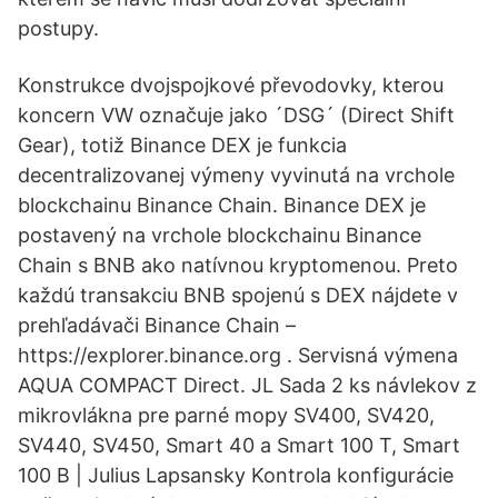
postupy.
Konstrukce dvojspojkové převodovky, kterou
koncern VW označuje jako ´DSG´ (Direct Shift
Gear), totiž Binance DEX je funkcia
decentralizovanej výmeny vyvinutá na vrchole
blockchainu Binance Chain. Binance DEX je
postavený na vrchole blockchainu Binance
Chain s BNB ako natívnou kryptomenou. Preto
každú transakciu BNB spojenú s DEX nájdete v
prehľadávači Binance Chain –
https://explorer.binance.org . Servisná výmena
AQUA COMPACT Direct. JL Sada 2 ks návlekov z
mikrovlákna pre parné mopy SV400, SV420,
SV440, SV450, Smart 40 a Smart 100 T, Smart
100 B | Julius Lapsansky Kontrola konfigurácie