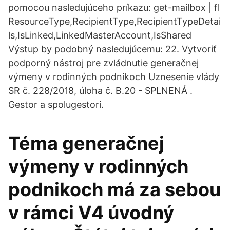
pomocou nasledujúceho príkazu: get-mailbox
| fl
ResourceType,RecipientType,RecipientTypeDetai
ls,IsLinked,LinkedMasterAccount,IsShared
Výstup by podobný nasledujúcemu: 22. Vytvoriť
podporný nástroj pre zvládnutie generačnej
výmeny v rodinných podnikoch Uznesenie vlády
SR č. 228/2018, úloha č. B.20 - SPLNENÁ .
Gestor a spolugestori.
Téma generačnej
výmeny v rodinných
podnikoch má za sebou
v rámci V4 úvodný