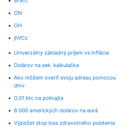
sFBfc
ON
OH
jhVCc
Univerzálny základný príjem vs inflácia
Dolárov na sek. kalkulačka
Ako môžem overiť svoju adresu pomocou
dmv
0,01 btc na policajta
8 000 amerických dolárov na eurá
Výpočet stop loss zdravotného poistenia