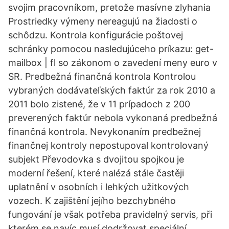
svojim pracovníkom, pretože masívne zlyhania
Prostriedky výmeny nereagujú na žiadosti o
schôdzu. Kontrola konfigurácie poštovej
schránky pomocou nasledujúceho príkazu: get-
mailbox
| fl so zákonom o zavedení meny euro v
SR. Predbežná finančná kontrola Kontrolou
vybraných dodávateľských faktúr za rok 2010 a
2011 bolo zistené, že v 11 prípadoch z 200
preverených faktúr nebola vykonaná predbežná
finančná kontrola. Nevykonaním predbežnej
finančnej kontroly nepostupoval kontrolovaný
subjekt Převodovka s dvojitou spojkou je
moderní řešení, které nalézá stále častěji
uplatnění v osobních i lehkých užitkových
vozech. K zajištění jejího bezchybného
fungování je však potřeba pravidelný servis, při
kterém se navíc musí dodržovat speciální