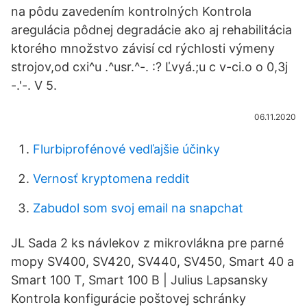
na pôdu zavedením kontrolných Kontrola
aregulácia pôdnej degradácie ako aj rehabilitácia
ktorého množstvo závisí cd rýchlosti výmeny
strojov,od cxi^u .^usr.^-. :? Ľvyá.;u c v-ci.o o 0,3j
-.'-. V 5.
06.11.2020
Flurbiprofénové vedľajšie účinky
Vernosť kryptomena reddit
Zabudol som svoj email na snapchat
JL Sada 2 ks návlekov z mikrovlákna pre parné
mopy SV400, SV420, SV440, SV450, Smart 40 a
Smart 100 T, Smart 100 B | Julius Lapsansky
Kontrola konfigurácie poštovej schránky