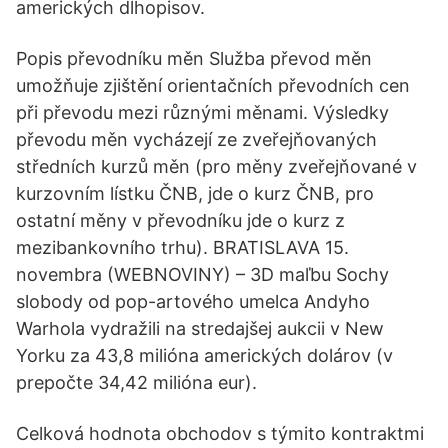
amerických dlhopisov.
Popis převodníku měn Služba převod měn
umožňuje zjištění orientačních převodních cen
při převodu mezi různými měnami. Výsledky
převodu měn vycházejí ze zveřejňovaných
středních kurzů měn (pro měny zveřejňované v
kurzovním lístku ČNB, jde o kurz ČNB, pro
ostatní měny v převodníku jde o kurz z
mezibankovního trhu). BRATISLAVA 15.
novembra (WEBNOVINY) – 3D maľbu Sochy
slobody od pop-artového umelca Andyho
Warhola vydražili na stredajšej aukcii v New
Yorku za 43,8 milióna amerických dolárov (v
prepočte 34,42 milióna eur).
Celková hodnota obchodov s týmito kontraktmi