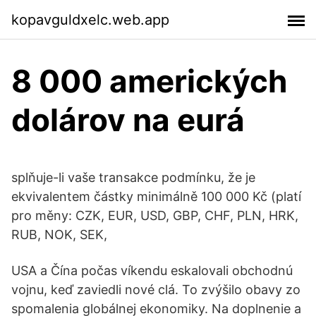
kopavguldxelc.web.app
8 000 amerických
dolárov na eurá
splňuje-li vaše transakce podmínku, že je
ekvivalentem částky minimálně 100 000 Kč (platí
pro měny: CZK, EUR, USD, GBP, CHF, PLN, HRK,
RUB, NOK, SEK,
USA a Čína počas víkendu eskalovali obchodnú
vojnu, keď zaviedli nové clá. To zvýšilo obavy zo
spomalenia globálnej ekonomiky. Na doplnenie a