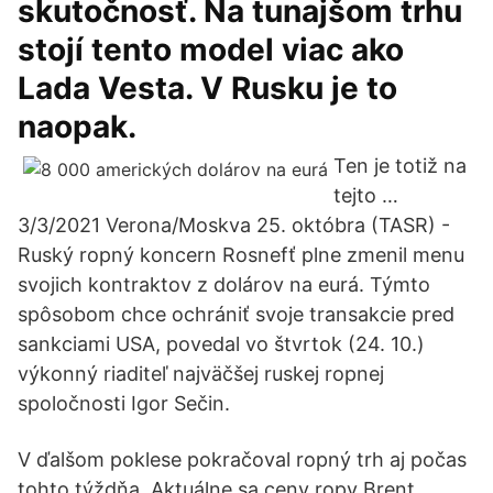
skutočnosť. Na tunajšom trhu
stojí tento model viac ako
Lada Vesta. V Rusku je to
naopak.
Ten je totiž na
tejto …
3/3/2021 Verona/Moskva 25. októbra (TASR) -
Ruský ropný koncern Rosnefť plne zmenil menu
svojich kontraktov z dolárov na eurá. Týmto
spôsobom chce ochrániť svoje transakcie pred
sankciami USA, povedal vo štvrtok (24. 10.)
výkonný riaditeľ najväčšej ruskej ropnej
spoločnosti Igor Sečin.
V ďalšom poklese pokračoval ropný trh aj počas
tohto týždňa. Aktuálne sa ceny ropy Brent