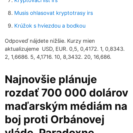
Kryptovací list irs
Musis ohlasovat kryptotrasy irs
Krúžok s hviezdou a bodkou
Odpoveď nájdete nižšie. Kurzy mien
aktualizujeme USD, EUR. 0,5, 0,4172. 1, 0,8343.
2, 1,6686. 5, 4,1716. 10, 8,3432. 20, 16,686.
Najnovšie plánuje
rozdať 700 000 dolárov
maďarským médiám na
boj proti Orbánovej
vláde. Paradoxne,