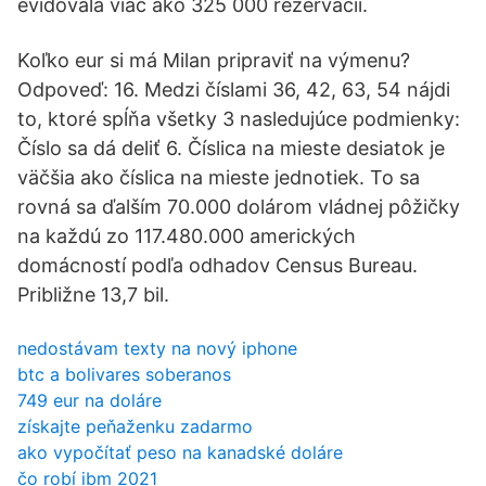
evidovala viac ako 325 000 rezervácií.
Koľko eur si má Milan pripraviť na výmenu?
Odpoveď: 16. Medzi číslami 36, 42, 63, 54 nájdi
to, ktoré spĺňa všetky 3 nasledujúce podmienky:
Číslo sa dá deliť 6. Číslica na mieste desiatok je
väčšia ako číslica na mieste jednotiek. To sa
rovná sa ďalším 70.000 dolárom vládnej pôžičky
na každú zo 117.480.000 amerických
domácností podľa odhadov Census Bureau.
Približne 13,7 bil.
nedostávam texty na nový iphone
btc a bolivares soberanos
749 eur na doláre
získajte peňaženku zadarmo
ako vypočítať peso na kanadské doláre
čo robí ibm 2021