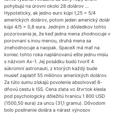
pohybujú na úrovni okolo 28 dolárov …
Hypoteticky, ak jedno euro kúpi 1,25 = 5/4
amerických dolárov, potom jeden americký dolár
kúpi 4/5 = 0,8 eura. Jedným z dôsledkov tohto
pozorovania je, že keď jedna mena zhodnocuje v
porovnaní s inou menou, druhá mena sa
znehodnocuje a naopak. SpaceX má mať na
koniec tohto roka naplánovanú ešte jednu misiu
s názvom Ax-1. Jej posádku budú tvoriť 4
súkromní astronauti, z ktorých každý bude
musieť zaplatiť 55 miliónov amerických dolárov.
Za túto sumu získajú povolenie absolvovať 8-
dňovú cestu k ISS. Cena zlata vo štvrtok klesla
pod psychologicky dôležitú hranicu 1 800 USD
(1500,50 eura) za uncu (31,1 gramu). Dôvodom
bolo posilnenie dolára a nárast výnosov