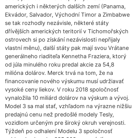
amerických i některých dalších zemí (Panama,
Ekvádor, Salvador, Východní Timor a Zimbabwe
se tak rozhodly nezávisle, některé státy
dřívějších amerických teritorií v Tichomořských
ostrovech si po získání nezávislosti nepřijaly
vlastní měnu), další státy pak mají svou Vrátane
generálneho riaditeľa Kennetha Fraziera, ktorý
od júla minulého roku predal akcie za 54,8
milióna dolárov. Merck trvá na tom, že na
financovanie nového výskumu musí udržiavať
vysoké ceny liekov. V roku 2018 spoločnosť
vynaložila 10 miliárd dolárov na výskum a vývoj.
Model 3 sa mal stať, vzhľadom na výrazne nižšiu
predajnú cenu než predošlé modely Tesly,
vozidlom určeným pre široký okruh verejnosti.
Týždeň po odhalení Modelu 3 spoločnosť