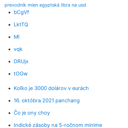
prevodník mien egyptská libra na usd
bCgVf
LktTQ
Ml
vqk
DRUjx
tOGw
Koľko je 3000 dolárov v eurách
16. októbra 2021 panchang
Čo je ony choy
Indické zásoby na 5-ročnom minime