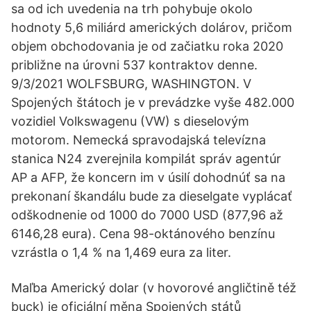
sa od ich uvedenia na trh pohybuje okolo
hodnoty 5,6 miliárd amerických dolárov, pričom
objem obchodovania je od začiatku roka 2020
približne na úrovni 537 kontraktov denne.
9/3/2021 WOLFSBURG, WASHINGTON. V
Spojených štátoch je v prevádzke vyše 482.000
vozidiel Volkswagenu (VW) s dieselovým
motorom. Nemecká spravodajská televízna
stanica N24 zverejnila kompilát správ agentúr
AP a AFP, že koncern im v úsilí dohodnúť sa na
prekonaní škandálu bude za dieselgate vyplácať
odškodnenie od 1000 do 7000 USD (877,96 až
6146,28 eura). Cena 98-oktánového benzínu
vzrástla o 1,4 % na 1,469 eura za liter.
Maľba Americký dolar (v hovorové angličtině též
buck) je oficiální měna Spojených států