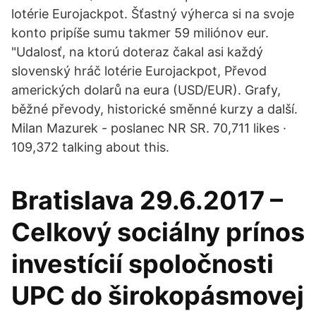
lotérie Eurojackpot. Šťastný výherca si na svoje
konto pripíše sumu takmer 59 miliónov eur.
"Udalosť, na ktorú doteraz čakal asi každý
slovenský hráč lotérie Eurojackpot, Převod
amerických dolarů na eura (USD/EUR). Grafy,
běžné převody, historické směnné kurzy a další.
Milan Mazurek - poslanec NR SR. 70,711 likes ·
109,372 talking about this.
Bratislava 29.6.2017 –
Celkový sociálny prínos
investícií spoločnosti
UPC do širokopásmovej