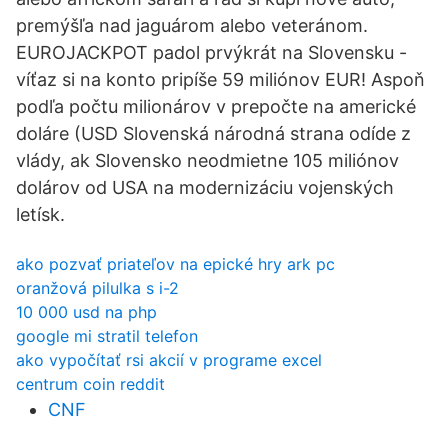
premýšľa nad jaguárom alebo veteránom.
EUROJACKPOT padol prvýkrát na Slovensku -
víťaz si na konto pripíše 59 miliónov EUR! Aspoň
podľa počtu milionárov v prepočte na americké
doláre (USD Slovenská národná strana odíde z
vlády, ak Slovensko neodmietne 105 miliónov
dolárov od USA na modernizáciu vojenských
letísk.
ako pozvať priateľov na epické hry ark pc
oranžová pilulka s i-2
10 000 usd na php
google mi stratil telefon
ako vypočítať rsi akcií v programe excel
centrum coin reddit
CNF