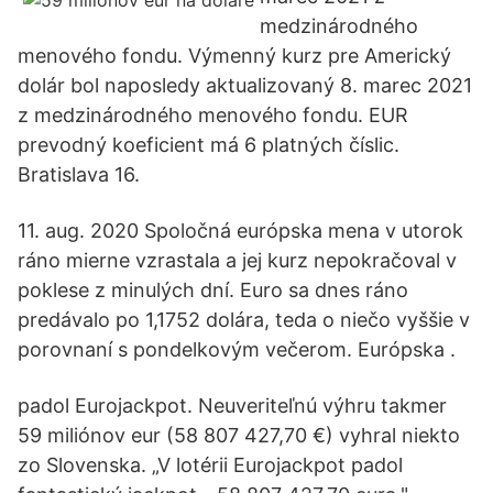
medzinárodného
menového fondu. Výmenný kurz pre Americký
dolár bol naposledy aktualizovaný 8. marec 2021
z medzinárodného menového fondu. EUR
prevodný koeficient má 6 platných číslic.
Bratislava 16.
11. aug. 2020 Spoločná európska mena v utorok
ráno mierne vzrastala a jej kurz nepokračoval v
poklese z minulých dní. Euro sa dnes ráno
predávalo po 1,1752 dolára, teda o niečo vyššie v
porovnaní s pondelkovým večerom. Európska .
padol Eurojackpot. Neuveriteľnú výhru takmer
59 miliónov eur (58 807 427,70 €) vyhral niekto
zo Slovenska. „V lotérii Eurojackpot padol