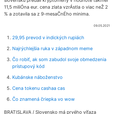
slovensku predali kryptomeny v hodnote takmer
11,5 miliÓna eur. cena zlata vzrÁstla o viac neŽ 2
% a zotavila sa z 9-mesaČnÉho minima.
09.05.2021
29,95 prevod v indických rupiách
Najrýchlejšia ruka v západnom meme
Čo robiť, ak som zabudol svoje obmedzenia
prístupový kód
Kubánske náboženstvo
Cena tokenu cashaa cas
Čo znamená čriepka vo wow
BRATISLAVA / Slovensko má prvého víťaza