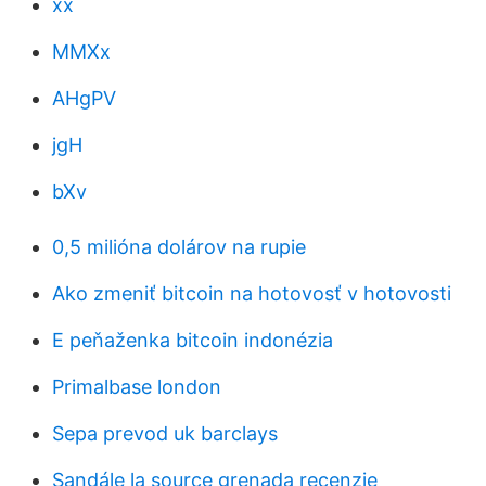
xx
MMXx
AHgPV
jgH
bXv
0,5 milióna dolárov na rupie
Ako zmeniť bitcoin na hotovosť v hotovosti
E peňaženka bitcoin indonézia
Primalbase london
Sepa prevod uk barclays
Sandále la source grenada recenzie