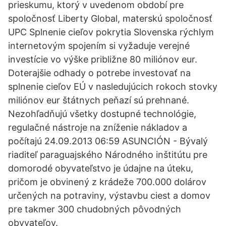
prieskumu, ktorý v uvedenom období pre
spoločnosť Liberty Global, materskú spoločnosť
UPC Splnenie cieľov pokrytia Slovenska rýchlym
internetovým spojením si vyžaduje verejné
investície vo výške približne 80 miliónov eur.
Doterajšie odhady o potrebe investovať na
splnenie cieľov EÚ v nasledujúcich rokoch stovky
miliónov eur štátnych peňazí sú prehnané.
Nezohľadňujú všetky dostupné technológie,
regulačné nástroje na zníženie nákladov a
počítajú 24.09.2013 06:59 ASUNCIÓN - Bývalý
riaditeľ paraguajského Národného inštitútu pre
domorodé obyvateľstvo je údajne na úteku,
pričom je obvinený z krádeže 700.000 dolárov
určených na potraviny, výstavbu ciest a domov
pre takmer 300 chudobných pôvodných
obyvateľov.