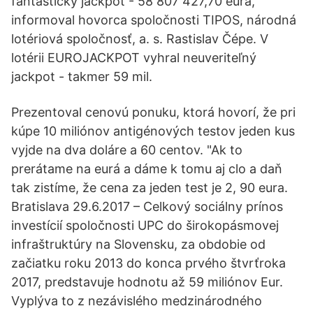
fantastický jackpot - 58 807 427,70 eura,"
informoval hovorca spoločnosti TIPOS, národná
lotériová spoločnosť, a. s. Rastislav Čépe. V
lotérii EUROJACKPOT vyhral neuveriteľný
jackpot - takmer 59 mil.
Prezentoval cenovú ponuku, ktorá hovorí, že pri
kúpe 10 miliónov antigénových testov jeden kus
vyjde na dva doláre a 60 centov. "Ak to
prerátame na eurá a dáme k tomu aj clo a daň
tak zistíme, že cena za jeden test je 2, 90 eura.
Bratislava 29.6.2017 – Celkový sociálny prínos
investícií spoločnosti UPC do širokopásmovej
infraštruktúry na Slovensku, za obdobie od
začiatku roku 2013 do konca prvého štvrťroka
2017, predstavuje hodnotu až 59 miliónov Eur.
Vyplýva to z nezávislého medzinárodného