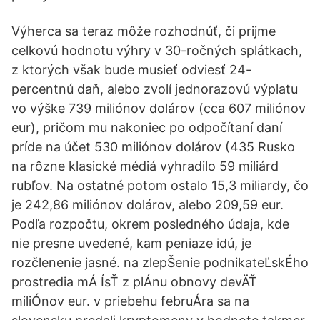
Výherca sa teraz môže rozhodnúť, či prijme
celkovú hodnotu výhry v 30-ročných splátkach,
z ktorých však bude musieť odviesť 24-
percentnú daň, alebo zvolí jednorazovú výplatu
vo výške 739 miliónov dolárov (cca 607 miliónov
eur), pričom mu nakoniec po odpočítaní daní
príde na účet 530 miliónov dolárov (435 Rusko
na rôzne klasické médiá vyhradilo 59 miliárd
rubľov. Na ostatné potom ostalo 15,3 miliardy, čo
je 242,86 miliónov dolárov, alebo 209,59 eur.
Podľa rozpočtu, okrem posledného údaja, kde
nie presne uvedené, kam peniaze idú, je
rozčlenenie jasné. na zlepŠenie podnikateĽskÉho
prostredia mÁ ÍsŤ z plÁnu obnovy devÄŤ
miliÓnov eur. v priebehu februÁra sa na