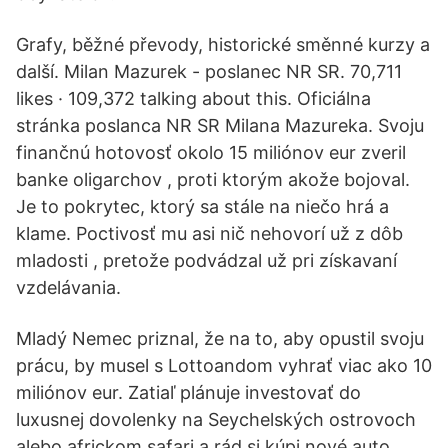
Grafy, běžné převody, historické směnné kurzy a
další. Milan Mazurek - poslanec NR SR. 70,711
likes · 109,372 talking about this. Oficiálna
stránka poslanca NR SR Milana Mazureka. Svoju
finančnú hotovosť okolo 15 miliónov eur zveril
banke oligarchov , proti ktorým akože bojoval.
Je to pokrytec, ktorý sa stále na niečo hrá a
klame. Poctivosť mu asi nič nehovorí už z dôb
mladosti , pretože podvádzal už pri získavaní
vzdelávania.
Mladý Nemec priznal, že na to, aby opustil svoju
prácu, by musel s Lottoandom vyhrať viac ako 10
miliónov eur. Zatiaľ plánuje investovať do
luxusnej dovolenky na Seychelských ostrovoch
alebo africkom safari a rád si kúpi nové auto,