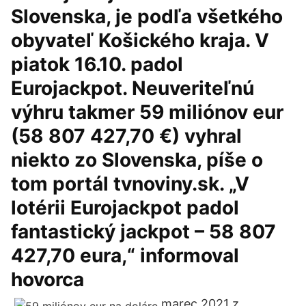
Slovenska, je podľa všetkého
obyvateľ Košického kraja. V
piatok 16.10. padol
Eurojackpot. Neuveriteľnú
výhru takmer 59 miliónov eur
(58 807 427,70 €) vyhral
niekto zo Slovenska, píše o
tom portál tvnoviny.sk. „V
lotérii Eurojackpot padol
fantastický jackpot – 58 807
427,70 eura,“ informoval
hovorca
marec 2021 z