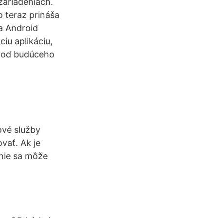
zariadeniach.
o teraz prináša
a Android
iu aplikáciu,
e od budúceho
vé služby
vať. Ak je
enie sa môže