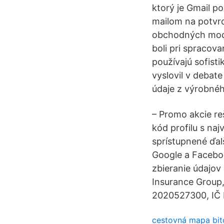
ktorý je Gmail po
mailom na potvrd
obchodných mode
boli pri spracov
používajú sofist
vyslovil v debate
údaje z výrobnéh
– Promo akcie re
kód profilu s na
sprístupnené ďal
Google a Facebo
zbieranie údajov
Insurance Group,
2020527300, IČ
cestovná mapa bit