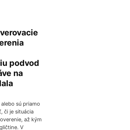
overovacie
verenia
ciu podvod
áve na
dala
 alebo sú priamo
či je situácia
 overenie, až kým
ličtine. V