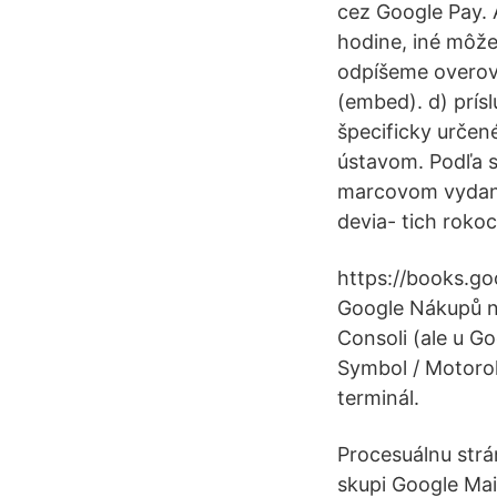
cez Google Pay. A
hodine, iné môže 
odpíšeme overova
(embed). d) prís
špecificky určen
ústavom. Podľa s
marcovom vydaní 
devia- tich roko
https://books.go
Google Nákupů n
Consoli (ale u G
Symbol / Motorol
terminál.
Procesuálnu strá
skupi Google Mai