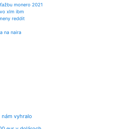
a ťažbu monero 2021
tvo xlm ibm
meny reddit
a na naira
 nám vyhralo
00 eur v dolároch