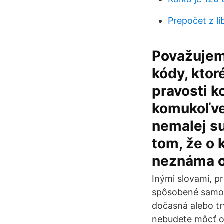
Prepočet z li
Považujeme
kódy, ktor
pravosti 
komukoľve
nemalej su
tom, že o 
neznáma 
Inými slovami, p
spôsobené samotn
dočasná alebo tr
nebudete môcť ov