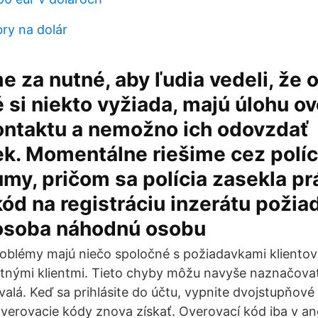
bry na dolár
 za nutné, aby ľudia vedeli, že 
é si niekto vyžiada, majú úlohu o
kontaktu a nemožno ich odovzdať
k. Momentálne riešime cez polí
my, pričom sa polícia zasekla pr
kód na registráciu inzerátu požia
osoba náhodnú osobu
roblémy majú niečo spoločné s požiadavkami klientov
ými klientmi. Tieto chyby môžu navyše naznačovať, 
valá. Keď sa prihlásite do účtu, vypnite dvojstupňové
erovacie kódy znova získať. Overovací kód iba v ang