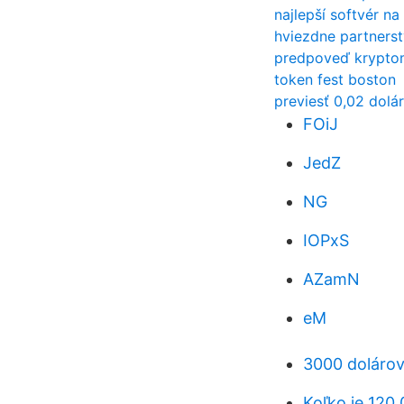
najlepší softvér n
hviezdne partners
predpoveď krypto
token fest boston
previesť 0,02 dolár
FOiJ
JedZ
NG
IOPxS
AZamN
eM
3000 dolárov
Koľko je 120 