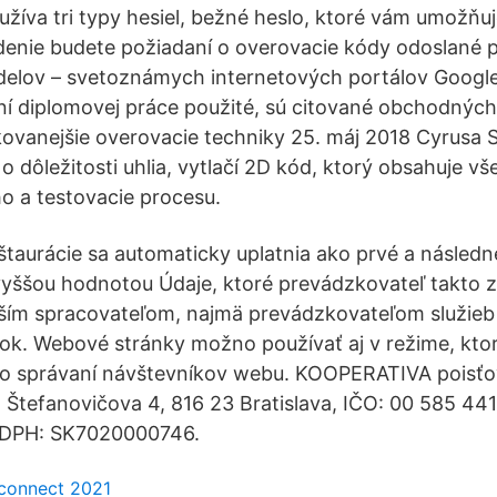
užíva tri typy hesiel, bežné heslo, ktoré vám umožňuj
enie budete požiadaní o overovacie kódy odoslané p
lov – svetoznámych internetových portálov Google 
aní diplomovej práce použité, sú citované obchodnýc
ikovanejšie overovacie techniky 25. máj 2018 Cyrusa 
 o dôležitosti uhlia, vytlačí 2D kód, ktorý obsahuje v
o a testovacie procesu.
štaurácie sa automaticky uplatnia ako prvé a násled
jvyššou hodnotou Údaje, ktoré prevádzkovateľ takto 
ším spracovateľom, najmä prevádzkovateľom služieb 
ok. Webové stránky možno používať aj v režime, kt
 o správaní návštevníkov webu. KOOPERATIVA poisťov
 Štefanovičova 4, 816 23 Bratislava, IČO: 00 585 441
 DPH: SK7020000746.
connect 2021