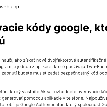
.web.app
acie kódy google, kt
ú
 naučí, ako získať nové dvojfaktorové autentifikačné
agram je jednou z aplikácií, ktoré používajú Two-Fac
Po zapnutí budete musieť zadať bezpečnostný kód od
lefón, ktorý vlastníte Ak sa rozhodnete overovacie k
 generovať pomocou aplikácie v telefóne. Najpoužív
á to robí, je Google Authenticator, ktorý spoločnosť 