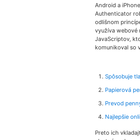
Android a iPhone
Authenticator rob
odlišnom princípe
využíva webové 
JavaScriptov, kt
komunikoval so v
Spôsobuje tla
Papierová p
Prevod penny
Najlepšie on
Preto ich vkladaj