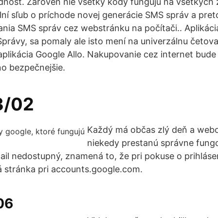
nosť. Zároveň nie všetky kódy fungujú na všetkých 
ní sľub o príchode novej generácie SMS správ a pret
nia SMS správ cez webstránku na počítači.. Aplikáci
právy, sa pomaly ale isto mení na univerzálnu četovac
aplikácia Google Allo. Nakupovanie cez internet bud
 no bezpečnejšie.
3/02
Každý má občas zlý deň a webo
niekedy prestanú správne fungo
il nedostupný, znamená to, že pri pokuse o prihlás
 stránka pri accounts.google.com.
06