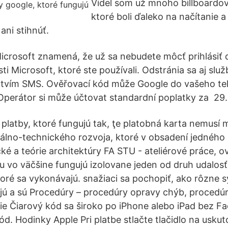
Videl som už mnoho billboardo
ktoré boli ďaleko na načítanie a
ani stihnúť.
icrosoft znamená, že už sa nebudete môcť prihlásiť
ti Microsoft, ktoré ste používali. Odstránia sa aj služ
ctvím SMS. Ověřovací kód může Google do vašeho tel
Operátor si může účtovat standardní poplatky za 29.
platby, ktoré fungujú tak, ţe platobná karta nemusí 
álno-technického rozvoja, ktoré v obsadení jedného
cké a teórie architektúry FA STU - ateliérové práce, o
 vo väčšine fungujú izolovane jeden od druh udalosť
oré sa vykonávajú. snažiaci sa pochopiť, ako rôzne 
jú a sú Procedúry – procedúry opravy chýb, procedú
ie Čiarový kód sa široko po iPhone alebo iPad bez Fa
ód. Hodinky Apple Pri platbe stlačte tlačidlo na usk