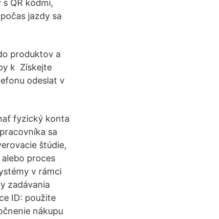
v s QR kódmi,
 počas jazdy sa
 do produktov a
by k Získejte
efonu odeslat v
mať fyzický konta
 pracovníka sa
verovacie štúdie,
 alebo proces
systémy v rámci
ry zadávania
ce ID: použite
utočnenie nákupu