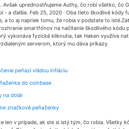
. Avšak uprednostňujeme Authy, čo robí všetko, čo 
í - a ďalšie. Feb 25, 2020 · Oba tieto škodlivé kódy 
, a to aj napriek tomu, že robia v podstate to isté.Za
rozhranie smartfónov na načítanie škodlivého kódu 
orý vykonáva fyzické kliknutia, tak Haken využíva na
zdialeným serverom, ktorý mu dáva príkazy.
čenie peňazí vládou infláciu
eňaženka do coinbase
 na dolár
line značkové peňaženky
te len v prípade, ak ste si istý tým, čo robia. Všetky 