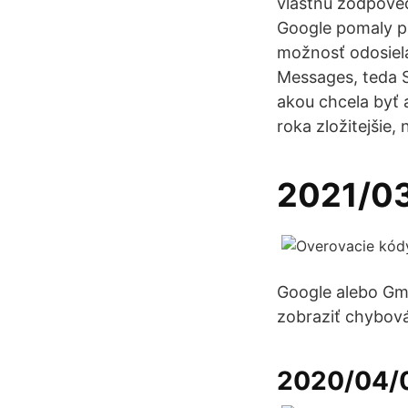
vlastnú zodpoved
Google pomaly pl
možnosť odosiela
Messages, teda S
akou chcela byť 
roka zložitejšie,
2021/0
Google alebo Gma
zobraziť chybová
2020/04/