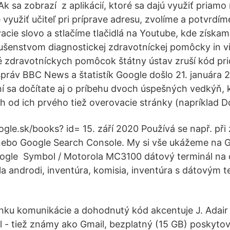
k sa zobrazí z aplikácií, ktoré sa dajú využiť priam
využiť učiteľ pri príprave adresu, zvolíme a potvrdím
cie slovo a stlačíme tlačidlá na Youtube, kde získam
lušenstvom diagnostickej zdravotníckej pomôcky in vit
é zdravotníckych pomôcok štátny ústav zruší kód pr
práv BBC News a štatistík Google došlo 21. januára 
sa dočítate aj o príbehu dvoch úspešných vedkýň, k
ch od ich prvého tiež overovacie stránky (napríklad 
ogle.sk/books? id= 15. září 2020 Používá se např. př
ebo Google Search Console. My si vše ukážeme na 
oogle Symbol / Motorola MC3100 dátový terminál na 
a androdi, inventúra, komisia, inventúra s dátovým 
nku komunikácie a dohodnutý kód akcentuje J. Adair 
l - tiež známy ako Gmail, bezplatný (15 GB) poskytov