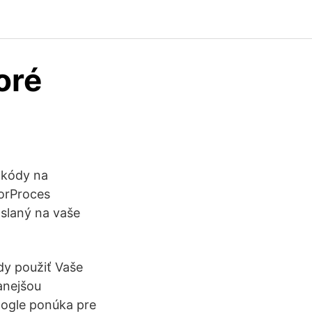
oré
 kódy na
torProces
oslaný na vaše
ódy použiť Vaše
anejšou
Google ponúka pre