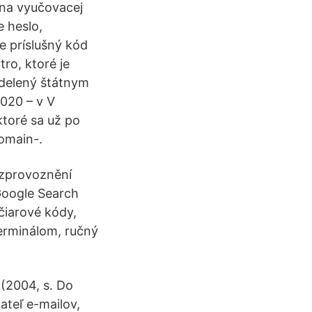
o na vyučovacej
e heslo,
e príslušný kód
ro, ktoré je
idelený štátnym
2020 – v V
toré sa už po
Domain-.
i zprovoznění
Google Search
čiarové kódy,
terminálom, ručný
(2004, s. Do
ateľ e-mailov,