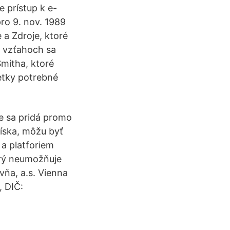
e prístup k e-
ro 9. nov. 1989
a Zdroje, ktoré
h vzťahoch sa
Smitha, ktoré
šetky potrebné
ne sa pridá promo
získa, môžu byť
a platforiem
orý neumožňuje
ňa, a.s. Vienna
, DIČ: