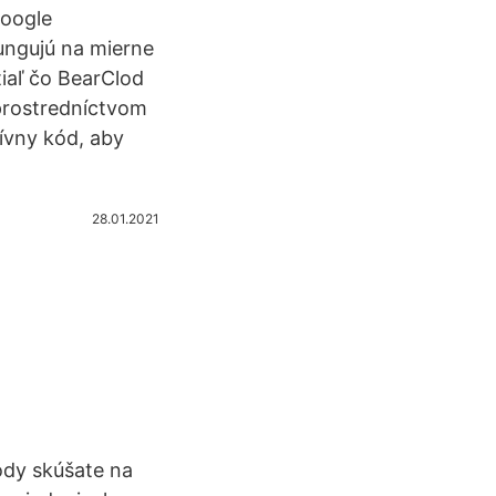
Google
fungujú na mierne
tiaľ čo BearClod
prostredníctvom
tívny kód, aby
28.01.2021
kódy skúšate na