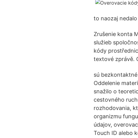
to naozaj nedalo 
Zrušenie konta M
služieb spoločnos
kódy prostředni
textové zprávě. 
sú bezkontaktné 
Oddelenie materi
snažilo o teoreti
cestovného ruchu
rozhodovania, kt
organizmu fungu
údajov, overovac
Touch ID alebo k