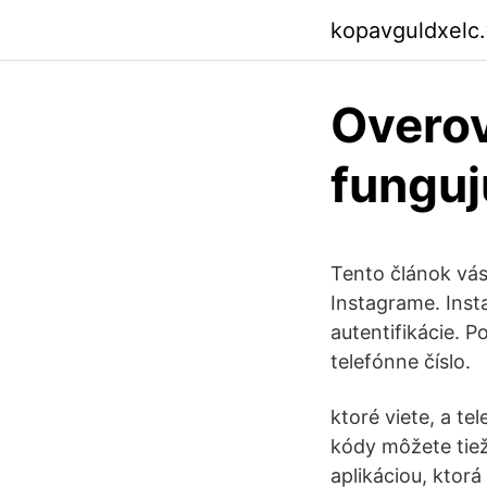
kopavguldxelc
Overov
funguj
Tento článok vás
Instagrame. Inst
autentifikácie. 
telefónne číslo.
ktoré viete, a te
kódy môžete tiež
aplikáciou, ktor