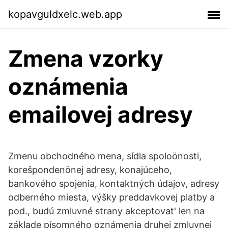
kopavguldxelc.web.app
Zmena vzorky
oznámenia
emailovej adresy
Zmenu obchodného mena, sídla spoloönosti,
korešpondenönej adresy, konajúceho,
bankového spojenia, kontaktných údajov, adresy
odberného miesta, výšky preddavkovej platby a
pod., budú zmluvné strany akceptovat' len na
základe písomného oznámenia druhej zmluvnej