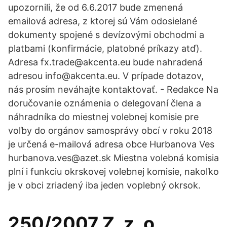
upozornili, že od 6.6.2017 bude zmenená
emailová adresa, z ktorej sú Vám odosielané
dokumenty spojené s devízovými obchodmi a
platbami (konfirmácie, platobné príkazy atď).
Adresa fx.trade@akcenta.eu bude nahradená
adresou info@akcenta.eu. V prípade dotazov,
nás prosím neváhajte kontaktovať. - Redakce Na
doručovanie oznámenia o delegovaní člena a
náhradníka do miestnej volebnej komisie pre
voľby do orgánov samosprávy obcí v roku 2018
je určená e-mailová adresa obce Hurbanova Ves
hurbanova.ves@azet.sk Miestna volebná komisia
plní i funkciu okrskovej volebnej komisie, nakoľko
je v obci zriadený iba jeden voplebný okrsok.
250/2007 Z. z. o