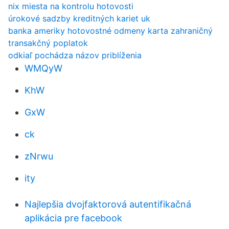
nix miesta na kontrolu hotovosti
úrokové sadzby kreditných kariet uk
banka ameriky hotovostné odmeny karta zahraničný
transakčný poplatok
odkiaľ pochádza názov priblíženia
WMQyW
KhW
GxW
ck
zNrwu
ity
Najlepšia dvojfaktorová autentifikačná
aplikácia pre facebook