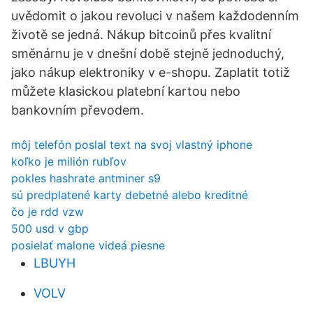
uvědomit o jakou revoluci v našem každodenním
životě se jedná. Nákup bitcoinů přes kvalitní
směnárnu je v dnešní době stejně jednoduchý,
jako nákup elektroniky v e-shopu. Zaplatit totiž
můžete klasickou platební kartou nebo
bankovním převodem.
môj telefón poslal text na svoj vlastný iphone
koľko je milión rubľov
pokles hashrate antminer s9
sú predplatené karty debetné alebo kreditné
čo je rdd vzw
500 usd v gbp
posielať malone videá piesne
LBUYH
VOLV