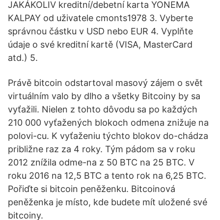
JAKÁKOLIV kreditní/debetní karta YONEMA
KALPAY od uživatele cmonts1978 3. Vyberte
správnou částku v USD nebo EUR 4. Vyplňte
údaje o své kreditní kartě (VISA, MasterCard
atd.) 5.
Právě bitcoin odstartoval masový zájem o svět
virtuálním valo by dlho a všetky Bitcoiny by sa
vyťažili. Nielen z tohto dôvodu sa po každých
210 000 vyťažených blokoch odmena znižuje na
polovi-cu. K vyťaženiu týchto blokov do-chádza
približne raz za 4 roky. Tým pádom sa v roku
2012 znížila odme-na z 50 BTC na 25 BTC. V
roku 2016 na 12,5 BTC a tento rok na 6,25 BTC.
Pořiďte si bitcoin peněženku. Bitcoinová
peněženka je místo, kde budete mít uložené své
bitcoiny.