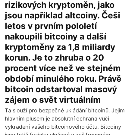
rizikových kryptoměn, jako
jsou například altcoiny. Češi
letos v prvním pololetí
nakoupili bitcoiny a další
kryptoměny za 1,8 miliardy
korun. Je to zhruba o 20
procent více než ve stejném
období minulého roku. Právě
bitcoin odstartoval masový
zájem o svět virtuálním
Ta slouží pro bezpečné ukládání bitcoinů. Jejím
hlavním plusem je absolutní ochrana vůči
vykradení vašeho bitcoinového účtu. Bitcoiny
jsou totiž fyzicky uložené v zašifrovaném