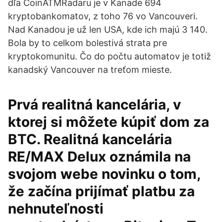
dľa CoinATMRadaru je v Kanade 694
kryptobankomatov, z toho 76 vo Vancouveri.
Nad Kanadou je už len USA, kde ich majú 3 140.
Bola by to celkom bolestivá strata pre
kryptokomunitu. Čo do počtu automatov je totiž
kanadský Vancouver na treťom mieste.
Prvá realitná kancelária, v
ktorej si môžete kúpiť dom za
BTC. Realitná kancelária
RE/MAX Delux oznámila na
svojom webe novinku o tom,
že začína prijímať platbu za
nehnuteľnosti