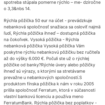
spotreba stúpala pomerne rýchlo – me- dziročne
o 3,3&nbs 14.
Rýchla pôžička 50 eur na účet - prevádzkuje
nebanková spoločnosť snažiaca sa osloviť najmä
ľudí, Rýchla pôžička ihneď – dostupná pôžička
na čokoľvek. Vysoká pôžička - Rýchla
nebanková pôžička Vysoká pôžička Vám
poskytne rýchlu nebankovú pôžičku bez ručiteľa
až do výšky 6.000 €. Počuli ste už o rýchlej
pôžičke od banky?Rýchle úvery alebo pôžičky
ihneď sú výrazy, s ktorými sa stretávame
prevažne u nebankových spoločností.S
produktom fínska pôžička k nám v roku 2005
prišla spoločnosť Ferratum, ktorá v súčasnosti
vlastní bankovú licenciu a používa meno
FerratumBank. Rýchla pôžička bez poplatkov -