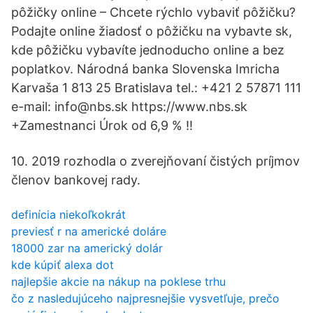
pôžičky online – Chcete rýchlo vybaviť pôžičku?
Podajte online žiadosť o pôžičku na vybavte sk,
kde pôžičku vybavíte jednoducho online a bez
poplatkov. Národná banka Slovenska Imricha
Karvaša 1 813 25 Bratislava tel.: +421 2 57871 111
e-mail: info@nbs.sk https://www.nbs.sk
+Zamestnanci Úrok od 6,9 % !!
10. 2019 rozhodla o zverejňovaní čistých príjmov
členov bankovej rady.
definícia niekoľkokrát
previesť r na americké doláre
18000 zar na americký dolár
kde kúpiť alexa dot
najlepšie akcie na nákup na poklese trhu
čo z nasledujúceho najpresnejšie vysvetľuje, prečo