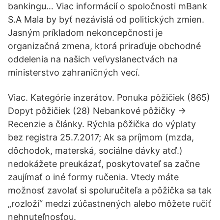
bankingu… Viac informácií o spoločnosti mBank
S.A Mala by byť nezávislá od politických zmien.
Jasným príkladom nekoncepčnosti je
organizačná zmena, ktorá priraďuje obchodné
oddelenia na našich veľvyslanectvách na
ministerstvo zahraničných vecí.
Viac. Kategórie inzerátov. Ponuka pôžičiek (865)
Dopyt pôžičiek (28) Nebankové pôžičky →
Recenzie a články. Rýchla pôžička do výplaty
bez registra 25.7.2017; Ak sa príjmom (mzda,
dôchodok, materská, sociálne dávky atď.)
nedokážete preukázať, poskytovateľ sa začne
zaujímať o iné formy ručenia. Vtedy máte
možnosť zavolať si spoluručiteľa a pôžička sa tak
„rozloží“ medzi zúčastnených alebo môžete ručiť
nehnuteľnosťou.