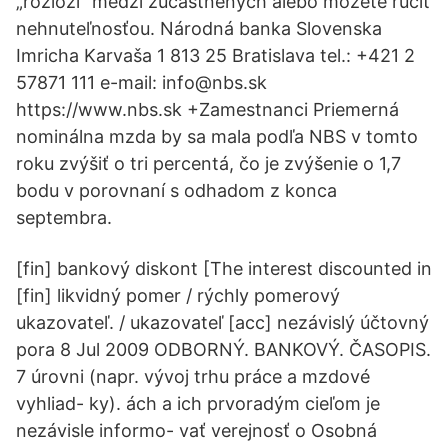
„rozloží“ medzi zúčastnených alebo môžete ručiť
nehnuteľnosťou. Národná banka Slovenska
Imricha Karvaša 1 813 25 Bratislava tel.: +421 2
57871 111 e-mail: info@nbs.sk
https://www.nbs.sk +Zamestnanci Priemerná
nominálna mzda by sa mala podľa NBS v tomto
roku zvýšiť o tri percentá, čo je zvýšenie o 1,7
bodu v porovnaní s odhadom z konca
septembra.
[fin] bankový diskont [The interest discounted in
[fin] likvidný pomer / rýchly pomerový
ukazovateľ. / ukazovateľ [acc] nezávislý účtovný
pora 8 Jul 2009 ODBORNÝ. BANKOVÝ. ČASOPIS.
7 úrovni (napr. vývoj trhu práce a mzdové
vyhliad- ky). ách a ich prvoradým cieľom je
nezávisle informo- vať verejnosť o Osobná