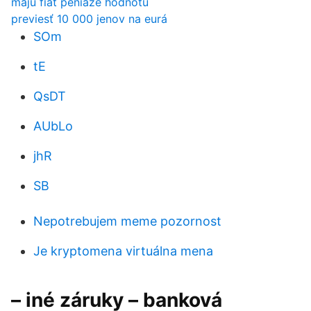
majú fiat peniaze hodnotu
previesť 10 000 jenov na eurá
SOm
tE
QsDT
AUbLo
jhR
SB
Nepotrebujem meme pozornost
Je kryptomena virtuálna mena
– iné záruky – banková