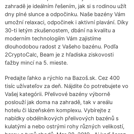
zahradě je ideálním řešením, jak si s rodinou užít
dny plné slunce a odpočinku. Naše bazény Vám
umožní relaxaci, odpočinek i aktivní plavání. Díky
30-ti letým zkušenostem, dbání na kvalitu a
moderním technologiím Vám zajistíme
dlouhodobou radost z Vašeho bazénu. Podľa
2CryptoCalc, Beam je z hľadiska ziskovosti
ťažby mincí na 5. mieste.
Predajte ľahko a rýchlo na Bazoš.sk. Cez 400
tisíc užívateľov za deň. Nájdite čo potrebujete vo
Vašej kategórii. Přelivové bazény výborně
poslouží jak doma na zahradě, tak v areálu
hotelu či lázeňském komplexu. Vybírejte z
nabídky obdélníkových přelivových bazénů s
kulatými a nebo ostrými rohy různých velikostí,