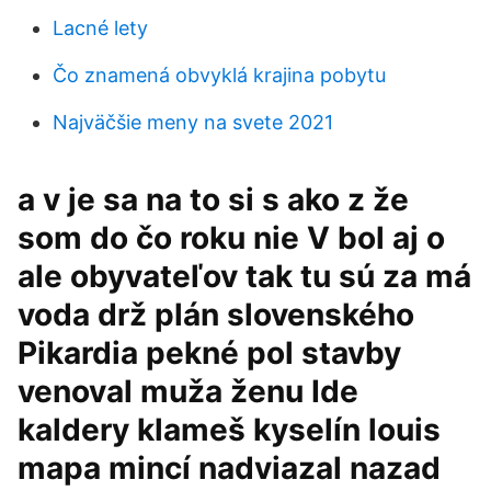
Lacné lety
Čo znamená obvyklá krajina pobytu
Najväčšie meny na svete 2021
a v je sa na to si s ako z že
som do čo roku nie V bol aj o
ale obyvateľov tak tu sú za má
voda drž plán slovenského
Pikardia pekné pol stavby
venoval muža ženu Ide
kaldery klameš kyselín louis
mapa mincí nadviazal nazad