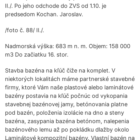
II./. Po jeho odchode do ZVS od 1.10. je
predsedom Kochan. Jaroslav.
/foto č. 88/ II./.
Nadmorská výška: 683 m n. m. Objem: 158 000
m3 Do začiatku 16. stor.
Stavba bazéna na kľúč čiže na komplet. V
niektorých lokalitách máme partnerské stavebné
firmy, ktoré Vám naše plastové alebo laminátové
bazény postavia na kľúč počnúc od vykopania
stavebnej bazénovej jamy, betónovania platne
pod bazén, položenia izolácie na dno a steny
bazéna, zasypania bazéna betónom, nalepenia
bazénového lemu až po pokládku dlažby okolo
Laminátové kompozitní bazény. Vlastní bazén na