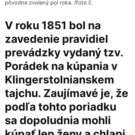
pôvodne zvolený pol roka. /foto č.
V roku 1851 bol na
zavedenie pravidiel
prevádzky vydaný tzv.
Porádek na kúpania v
Klingerstolnianskem
tajchu. Zaujímavé je, že
podľa tohto poriadku
sa dopoludnia mohli
kúpať len ženy a chlapi