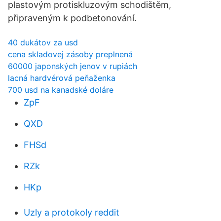
plastovým protiskluzovým schodištěm,
připraveným k podbetonování.
40 dukátov za usd
cena skladovej zásoby preplnená
60000 japonských jenov v rupiách
lacná hardvérová peňaženka
700 usd na kanadské doláre
ZpF
QXD
FHSd
RZk
HKp
Uzly a protokoly reddit