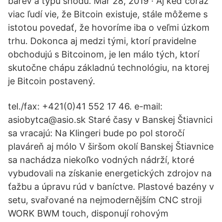
barev a typů shodů. Mar 28, 2019 · Aj keď čoraz
viac ľudí vie, že Bitcoin existuje, stále môžeme s
istotou povedať, že hovoríme iba o veľmi úzkom
trhu. Dokonca aj medzi tými, ktorí pravidelne
obchodujú s Bitcoinom, je len málo tých, ktorí
skutočne chápu základnú technológiu, na ktorej
je Bitcoin postavený.
tel./fax: +421(0)41 552 17 46. e-mail:
asiobytca@asio.sk Staré časy v Banskej Štiavnici
sa vracajú: Na Klingeri bude po pol storočí
plaváreň aj mólo V širšom okolí Banskej Štiavnice
sa nachádza niekoľko vodných nádrží, ktoré
vybudovali na získanie energetických zdrojov na
ťažbu a úpravu rúd v baníctve. Plastové bazény v
setu, svařované na nejmodernějším CNC stroji
WORK BWM touch, disponují rohovým