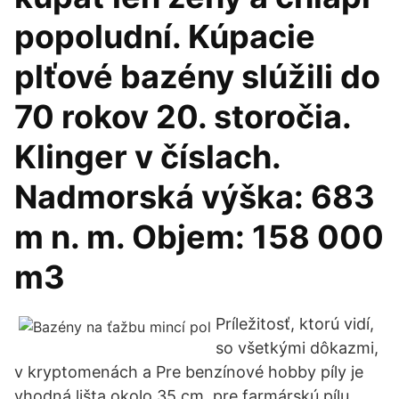
popoludní. Kúpacie
plťové bazény slúžili do
70 rokov 20. storočia.
Klinger v číslach.
Nadmorská výška: 683
m n. m. Objem: 158 000
m3
Príležitosť, ktorú vidí,
so všetkými dôkazmi,
v kryptomenách a Pre benzínové hobby píly je
vhodná lišta okolo 35 cm, pre farmárskú pílu