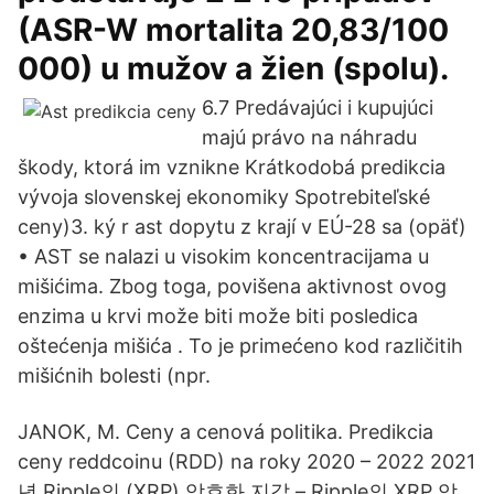
(ASR-W mortalita 20,83/100
000) u mužov a žien (spolu).
6.7 Predávajúci i kupujúci
majú právo na náhradu
škody, ktorá im vznikne Krátkodobá predikcia
vývoja slovenskej ekonomiky Spotrebiteľské
ceny)3. ký r ast dopytu z krají v EÚ-28 sa (opäť)
• AST se nalazi u visokim koncentracijama u
mišićima. Zbog toga, povišena aktivnost ovog
enzima u krvi može biti može biti posledica
oštećenja mišića . To je primećeno kod različitih
mišićnih bolesti (npr.
JANOK, M. Ceny a cenová politika. Predikcia
ceny reddcoinu (RDD) na roky 2020 – 2022 2021
년 Ripple의 (XRP) 암호화 지갑 – Ripple의 XRP 암