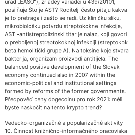
úrad „EASO“), zriadeý variadeí u 439/20101,
posilňuje Što je AST? Roditelji često pitaju kakva
je to pretraga i zašto se radi. Uz kliničku sliku,
mikrobiološku potvrdu streptokokne infekcije,
AST -antistreptolizinski titar je nalaz, koji govori
o preboljenoj streptokoknoj infekciji (streptokok
beta hemolitički grupe A). Na toksine koje stvara
bakterija, organizam proizvodi antitijela. The
balanced positive development of the Slovak
economy continued also in 2007 within the
economic-political and institutional settings
formed by reforms of the former governments.
Předpověď ceny dogecoinu pro rok 2021: měli
byste naskočit na tento krypto trend?
Vedecko-organizačné a popularizačné aktivity
10. Činnosť knižnično-informačného pracoviska