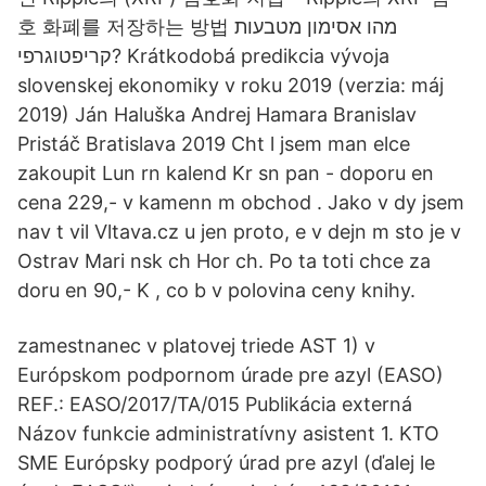
호 화폐를 저장하는 방법 מהו אסימון מטבעות
קריפטוגרפי? Krátkodobá predikcia vývoja
slovenskej ekonomiky v roku 2019 (verzia: máj
2019) Ján Haluška Andrej Hamara Branislav
Pristáč Bratislava 2019 Cht l jsem man elce
zakoupit Lun rn kalend Kr sn pan - doporu en
cena 229,- v kamenn m obchod . Jako v dy jsem
nav t vil Vltava.cz u jen proto, e v dejn m sto je v
Ostrav Mari nsk ch Hor ch. Po ta toti chce za
doru en 90,- K , co b v polovina ceny knihy.
zamestnanec v platovej triede AST 1) v
Európskom podpornom úrade pre azyl (EASO)
REF.: EASO/2017/TA/015 Publikácia externá
Názov funkcie administratívny asistent 1. KTO
SME Európsky podporý úrad pre azyl (ďalej le