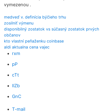
vymezenou .
medveď v. definícia býčieho trhu
zosilniť výmenu
disponibilný zostatok vs súčasný zostatok prvých
občanov
kto vlastní peňaženku coinbase
aldi aktualna cena vajec
rxm
pP
cTt
IlZb
GnC
T-mail