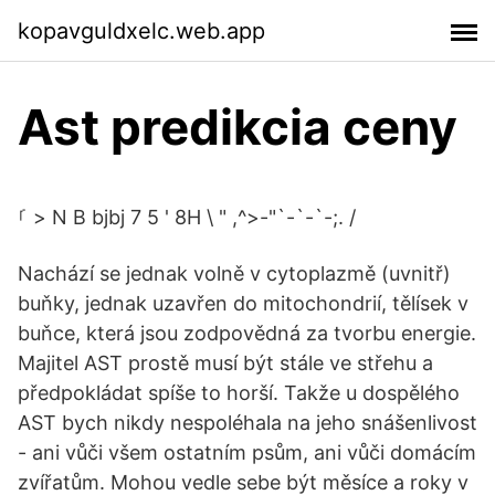
kopavguldxelc.web.app
Ast predikcia ceny
ࡱ > N B bjbj 7 5 ' 8H \ " ,^>-"`-`-`-;. /
Nachází se jednak volně v cytoplazmě (uvnitř)
buňky, jednak uzavřen do mitochondrií, tělísek v
buňce, která jsou zodpovědná za tvorbu energie.
Majitel AST prostě musí být stále ve střehu a
předpokládat spíše to horší. Takže u dospělého
AST bych nikdy nespoléhala na jeho snášenlivost
- ani vůči všem ostatním psům, ani vůči domácím
zvířatům. Mohou vedle sebe být měsíce a roky v