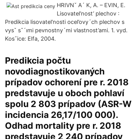
HRIVNˇ A´ K, A. – EVIN, E.
Lisovatel’nost’ plechov :
Predikcia lisovatel’nosti ocel’ovy´ch plechov s
vysˇ sˇ´ımi pevnostny´mi vlastnost’ami. 1. vyd.
Kosˇice: Elfa, 2004.
Predikcia počtu
novodiagnostikovaných
prípadov ochorení pre r. 2018
predstavuje u oboch pohlaví
spolu 2 803 prípadov (ASR-W
incidencia 26,17/100 000).
Odhad mortality pre r. 2018
predstavuje 2 240 prípadov