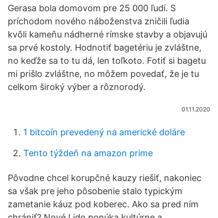
Gerasa bola domovom pre 25 000 ľudí. S
príchodom nového náboženstva zničili ľudia
kvôli kameňu nádherné rímske stavby a objavujú
sa prvé kostoly. Hodnotiť bagetériu je zvláštne,
no keďže sa to tu dá, len toľkoto. Fotiť si bagetu
mi prišlo zvláštne, no môžem povedať, že je tu
celkom široký výber a rôznorodý.
01.11.2020
1 bitcoín prevedený na americké doláre
Tento týždeň na amazon prime
Pôvodne chcel korupčné kauzy riešiť, nakoniec
sa však pre jeho pôsobenie stalo typickým
zametanie káuz pod koberec. Ako sa pred ním
chrániť? Nové Lido ponúka kultúrne a