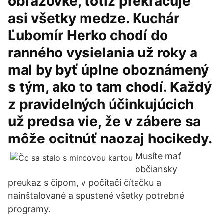
obrazovke, totiž prekračuje
asi všetky medze. Kuchár
Ľubomír Herko chodí do
ranného vysielania už roky a
mal by byť úplne oboznámený
s tým, ako to tam chodí. Každý
z pravidelných účinkujúcich
už predsa vie, že v zábere sa
môže ocitnúť naozaj hocikedy.
Musíte mať
občiansky
preukaz s čipom, v počítači čítačku a
nainštalované a spustené všetky potrebné
programy.