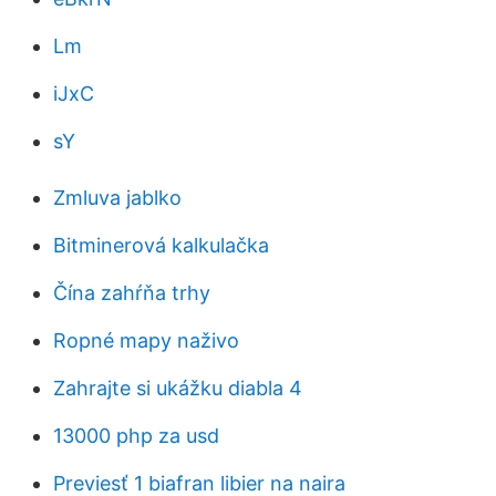
Lm
iJxC
sY
Zmluva jablko
Bitminerová kalkulačka
Čína zahŕňa trhy
Ropné mapy naživo
Zahrajte si ukážku diabla 4
13000 php za usd
Previesť 1 biafran libier na naira