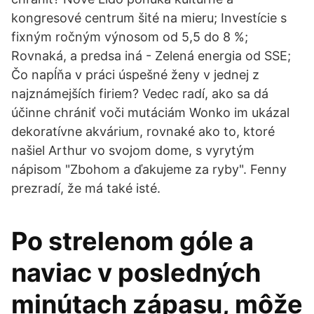
kongresové centrum šité na mieru; Investície s
fixným ročným výnosom od 5,5 do 8 %;
Rovnaká, a predsa iná - Zelená energia od SSE;
Čo napĺňa v práci úspešné ženy v jednej z
najznámejších firiem? Vedec radí, ako sa dá
účinne chrániť voči mutáciám Wonko im ukázal
dekoratívne akvárium, rovnaké ako to, ktoré
našiel Arthur vo svojom dome, s vyrytým
nápisom "Zbohom a ďakujeme za ryby". Fenny
prezradí, že má také isté.
Po strelenom góle a
naviac v posledných
minútach zápasu, môže