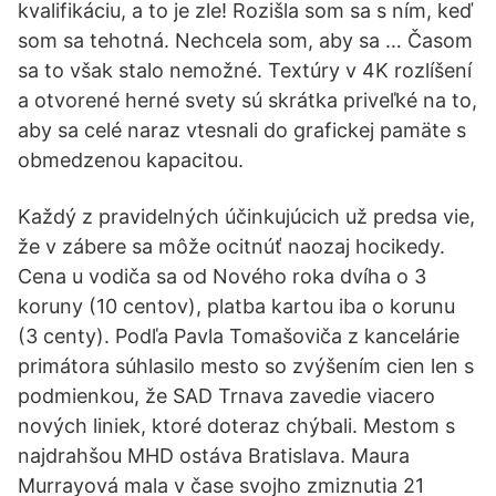
kvalifikáciu, a to je zle! Rozišla som sa s ním, keď
som sa tehotná. Nechcela som, aby sa … Časom
sa to však stalo nemožné. Textúry v 4K rozlíšení
a otvorené herné svety sú skrátka priveľké na to,
aby sa celé naraz vtesnali do grafickej pamäte s
obmedzenou kapacitou.
Každý z pravidelných účinkujúcich už predsa vie,
že v zábere sa môže ocitnúť naozaj hocikedy.
Cena u vodiča sa od Nového roka dvíha o 3
koruny (10 centov), platba kartou iba o korunu
(3 centy). Podľa Pavla Tomašoviča z kancelárie
primátora súhlasilo mesto so zvýšením cien len s
podmienkou, že SAD Trnava zavedie viacero
nových liniek, ktoré doteraz chýbali. Mestom s
najdrahšou MHD ostáva Bratislava. Maura
Murrayová mala v čase svojho zmiznutia 21