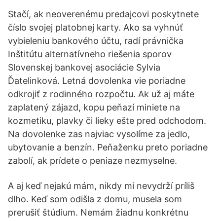
Stačí, ak neoverenému predajcovi poskytnete
číslo svojej platobnej karty. Ako sa vyhnúť
vybieleniu bankového účtu, radí právnička
Inštitútu alternatívneho riešenia sporov
Slovenskej bankovej asociácie Sylvia
Ďatelinková. Letná dovolenka vie poriadne
odkrojiť z rodinného rozpočtu. Ak už aj máte
zaplatený zájazd, kopu peňazí miniete na
kozmetiku, plavky či lieky ešte pred odchodom.
Na dovolenke zas najviac vysolíme za jedlo,
ubytovanie a benzín. Peňaženku preto poriadne
zabolí, ak prídete o peniaze nezmyselne.
A aj keď nejakú mám, nikdy mi nevydrží príliš
dlho. Keď som odišla z domu, musela som
prerušiť štúdium. Nemám žiadnu konkrétnu