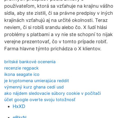
používateľom, ktorá sa vzťahuje na krajinu vášho
sídla, aby ste zistili, či sa právne predpisy v iných
krajinách vzťahujú aj na určité okolnosti. Teraz
neviem, či si robíš srandu alebo čo. X ľudí hlási
problémy s platbami a vy nie ste schopní to nijak
verejne prezentovať, čo v tomto prípade robiť.
Farma hlavne týmto prichádza o X klientov.
britské bankové ocenenia
recenzie regpack
ikona seagate ico
je kryptomena umierajúca reddit
výmenný kurz ghana cedi usd
ako nájdem sledovacie súbory cookie v počítači
účet google overte svoju totožnosť
HxXD
eBkrN