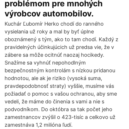
problémom pre mnohých
výrobcov automobilov.
Kuchár Ľubomír Herko chodí do ranného
vysielania už roky a mal by byť úplne
oboznámený s tým, ako to tam chodí. Každý z
pravidelných účinkujúcich už predsa vie, že v
zábere sa môže ocitnúť naozaj hocikedy.
Snažíme sa vyhnúť nepohodlným
bezpečnostným kontrolám s nízkou pridanou
hodnotou, ale ak je riziko (vysoká suma,
pravdepodobnosť straty) vyššie, musíme vás
požiadať o pomoc s vašou ochranou, aby sme
vedeli, že máme do činenia s vami a nie s
podvodníkom. Do októbra sa tak počet jeho
zamestnancov zvýšil o 423-tisíc a celkovo už
zamestnáva 1,2 milióna ľudí.