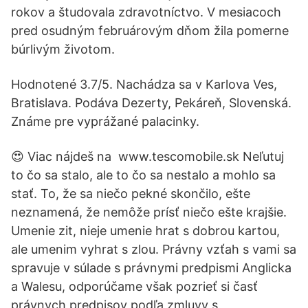
rokov a študovala zdravotníctvo. V mesiacoch
pred osudným februárovým dňom žila pomerne
búrlivým životom.
Hodnotené 3.7/5. Nachádza sa v Karlova Ves,
Bratislava. Podáva Dezerty, Pekáreň, Slovenská.
Známe pre vyprážané palacinky.
😍 Viac nájdeš na ️ www.tescomobile.sk Neľutuj
to čo sa stalo, ale to čo sa nestalo a mohlo sa
stať. To, že sa niečo pekné skončilo, ešte
neznamená, že nemôže prísť niečo ešte krajšie.
Umenie zit, nieje umenie hrat s dobrou kartou,
ale umenim vyhrat s zlou. Právny vzťah s vami sa
spravuje v súlade s právnymi predpismi Anglicka
a Walesu, odporúčame však pozrieť si časť
právnych predpisov podľa zmluvy s