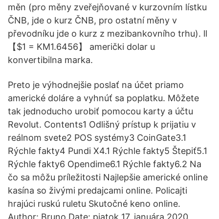
měn (pro měny zveřejňované v kurzovním lístku
ČNB, jde o kurz ČNB, pro ostatní měny v
převodníku jde o kurz z mezibankovního trhu). ll
【$1 = KM1.6456】 američki dolar u
konvertibilna marka.
Preto je výhodnejšie poslať na účet priamo
americké doláre a vyhnúť sa poplatku. Môžete
tak jednoducho urobiť pomocou karty a účtu
Revolut. Contents1 Odlišný prístup k prijatiu v
reálnom svete2 POS systémy3 CoinGate3.1
Rýchle fakty4 Pundi X4.1 Rýchle fakty5 Štepiť5.1
Rýchle fakty6 Opendime6.1 Rýchle fakty6.2 Na
čo sa môžu príležitosti Najlepšie americké online
kasína so živými predajcami online. Policajti
hrajúci ruskú ruletu Skutočné keno online.
Author: Bruno Date: piatok 17. januára 2020