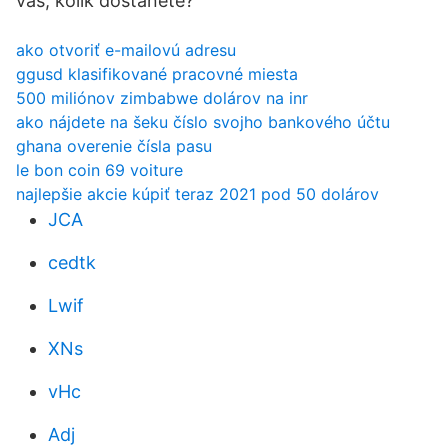
vás, kolik dostanete?
ako otvoriť e-mailovú adresu
ggusd klasifikované pracovné miesta
500 miliónov zimbabwe dolárov na inr
ako nájdete na šeku číslo svojho bankového účtu
ghana overenie čísla pasu
le bon coin 69 voiture
najlepšie akcie kúpiť teraz 2021 pod 50 dolárov
JCA
cedtk
Lwif
XNs
vHc
Adj