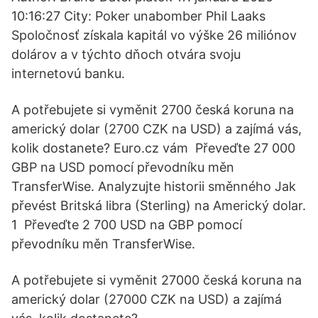
10:16:27 City: Poker unabomber Phil Laaks
Spoločnosť získala kapitál vo výške 26 miliónov
dolárov a v týchto dňoch otvára svoju
internetovú banku.
A potřebujete si vyměnit 2700 česká koruna na
americký dolar (2700 CZK na USD) a zajímá vás,
kolik dostanete? Euro.cz vám Převeďte 27 000
GBP na USD pomocí převodníku měn
TransferWise. Analyzujte historii směnného Jak
převést Britská libra (Sterling) na Americký dolar.
1 Převeďte 2 700 USD na GBP pomocí
převodníku měn TransferWise.
A potřebujete si vyměnit 27000 česká koruna na
americký dolar (27000 CZK na USD) a zajímá