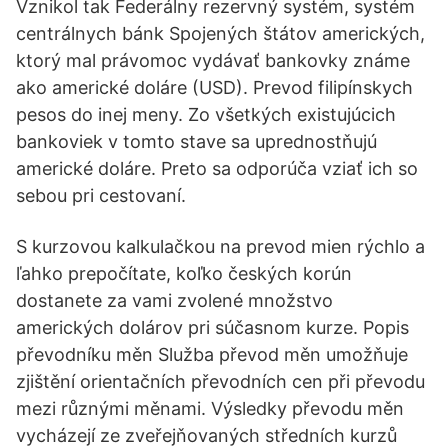
Vznikol tak Federálny rezervný systém, systém
centrálnych bánk Spojených štátov amerických,
ktorý mal právomoc vydávať bankovky známe
ako americké doláre (USD). Prevod filipínskych
pesos do inej meny. Zo všetkých existujúcich
bankoviek v tomto stave sa uprednostňujú
americké doláre. Preto sa odporúča vziať ich so
sebou pri cestovaní.
S kurzovou kalkulačkou na prevod mien rýchlo a
ľahko prepočítate, koľko českých korún
dostanete za vami zvolené množstvo
amerických dolárov pri súčasnom kurze. Popis
převodníku měn Služba převod měn umožňuje
zjištění orientačních převodních cen při převodu
mezi různými měnami. Výsledky převodu měn
vycházejí ze zveřejňovaných středních kurzů