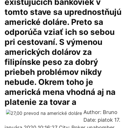
existujúcich bankoviek v
tomto stave sa uprednostňujú
americké doláre. Preto sa
odporúča vziať ich so sebou
pri cestovaní. S výmenou
amerických dolárov za
filipínske peso za dobrý
priebeh problémov nikdy
nebude. Okrem toho je
americká mena vhodná aj na
platenie za tovar a
Author: Bruno
Date: piatok 17.
januára 2020 10:16:27 City: Poker unabomber