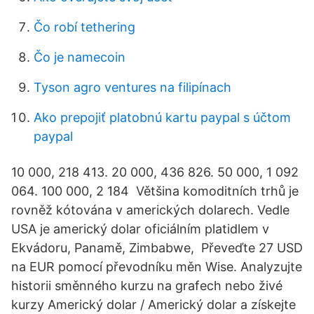
Čo robí tethering
Čo je namecoin
Tyson agro ventures na filipínach
Ako prepojiť platobnú kartu paypal s účtom
paypal
10 000, 218 413. 20 000, 436 826. 50 000, 1 092
064. 100 000, 2 184 Většina komoditních trhů je
rovněž kótována v amerických dolarech. Vedle
USA je americký dolar oficiálním platidlem v
Ekvádoru, Panamě, Zimbabwe, Převeďte 27 USD
na EUR pomocí převodníku měn Wise. Analyzujte
historii směnného kurzu na grafech nebo živé
kurzy Americký dolar / Americký dolar a získejte