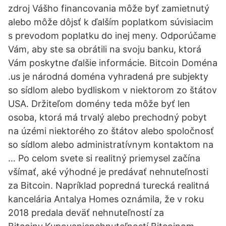
zdroj Vášho financovania môže byť zamietnutý
alebo môže dôjsť k ďalším poplatkom súvisiacim
s prevodom poplatku do inej meny. Odporúčame
Vám, aby ste sa obrátili na svoju banku, ktorá
Vám poskytne ďalšie informácie. Bitcoin Doména
.us je národná doména vyhradená pre subjekty
so sídlom alebo bydliskom v niektorom zo štátov
USA. Držiteľom domény teda môže byť len
osoba, ktorá má trvalý alebo prechodný pobyt
na úzémi niektorého zo štátov alebo spoločnosť
so sídlom alebo administratívnym kontaktom na
… Po celom svete si realitný priemysel začína
všímať, aké výhodné je predávať nehnuteľnosti
za Bitcoin. Napríklad popredná turecká realitná
kancelária Antalya Homes oznámila, že v roku
2018 predala deväť nehnuteľností za