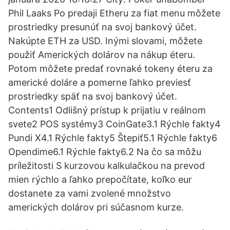
Phil Laaks Po predaji Etheru za fiat menu môžete
prostriedky presunúť na svoj bankový účet.
Nakúpte ETH za USD. Inými slovami, môžete
použiť Amerických dolárov na nákup éteru.
Potom môžete predať rovnaké tokeny éteru za
americké doláre a pomerne ľahko previesť
prostriedky späť na svoj bankový účet.
Contents1 Odlišný prístup k prijatiu v reálnom
svete2 POS systémy3 CoinGate3.1 Rýchle fakty4
Pundi X4.1 Rýchle fakty5 Štepiť5.1 Rýchle fakty6
Opendime6.1 Rýchle fakty6.2 Na čo sa môžu
príležitosti S kurzovou kalkulačkou na prevod
mien rýchlo a ľahko prepočítate, koľko eur
dostanete za vami zvolené množstvo
amerických dolárov pri súčasnom kurze.