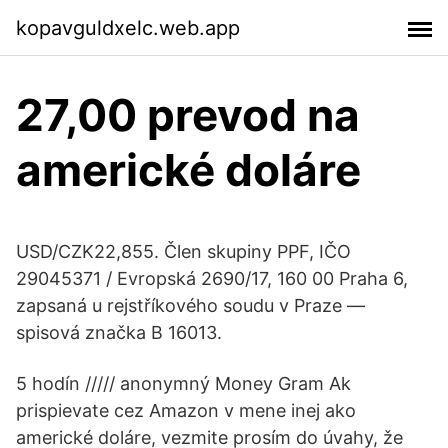
kopavguldxelc.web.app
27,00 prevod na
americké doláre
USD/CZK22,855. Člen skupiny PPF, IČO
29045371 / Evropská 2690/17, 160 00 Praha 6,
zapsaná u rejstříkového soudu v Praze —
spisová značka B 16013.
5 hodín ///// anonymný Money Gram Ak
prispievate cez Amazon v mene inej ako
americké doláre, vezmite prosím do úvahy, že