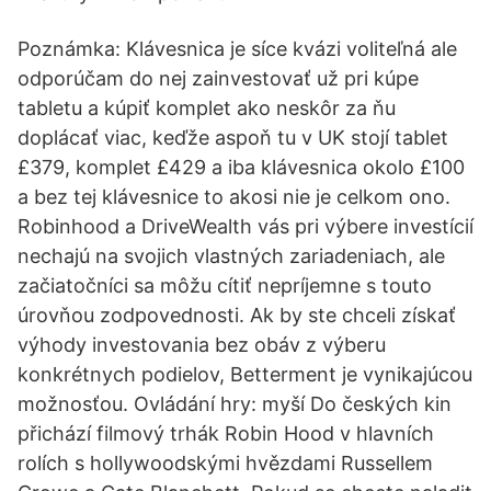
Poznámka: Klávesnica je síce kvázi voliteľná ale
odporúčam do nej zainvestovať už pri kúpe
tabletu a kúpiť komplet ako neskôr za ňu
doplácať viac, keďže aspoň tu v UK stojí tablet
£379, komplet £429 a iba klávesnica okolo £100
a bez tej klávesnice to akosi nie je celkom ono.
Robinhood a DriveWealth vás pri výbere investícií
nechajú na svojich vlastných zariadeniach, ale
začiatočníci sa môžu cítiť nepríjemne s touto
úrovňou zodpovednosti. Ak by ste chceli získať
výhody investovania bez obáv z výberu
konkrétnych podielov, Betterment je vynikajúcou
možnosťou. Ovládání hry: myší Do českých kin
přichází filmový trhák Robin Hood v hlavních
rolích s hollywoodskými hvězdami Russellem