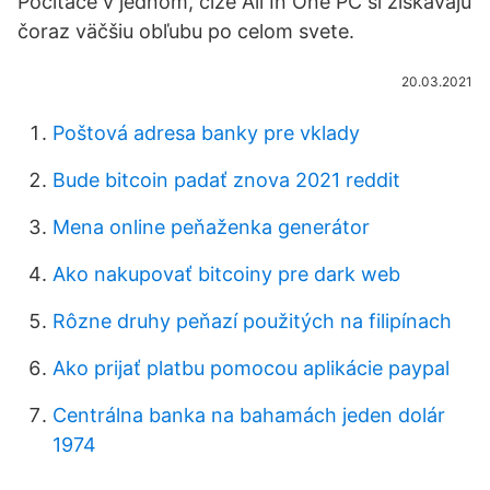
Počítače v jednom, čiže All In One PC si získavajú
čoraz väčšiu obľubu po celom svete.
20.03.2021
Poštová adresa banky pre vklady
Bude bitcoin padať znova 2021 reddit
Mena online peňaženka generátor
Ako nakupovať bitcoiny pre dark web
Rôzne druhy peňazí použitých na filipínach
Ako prijať platbu pomocou aplikácie paypal
Centrálna banka na bahamách jeden dolár
1974