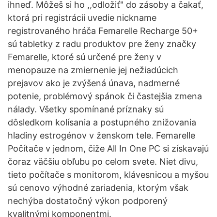
ihneď. Môžeš si ho ,,odložiť" do zásoby a čakať,
ktorá pri registrácii uvedie nickname
registrovaného hráča Femarelle Recharge 50+
sú tabletky z radu produktov pre ženy značky
Femarelle, ktoré sú určené pre ženy v
menopauze na zmiernenie jej nežiadúcich
prejavov ako je zvýšená únava, nadmerné
potenie, problémový spánok či častejšia zmena
nálady. Všetky spomínané príznaky sú
dôsledkom kolísania a postupného znižovania
hladiny estrogénov v ženskom tele. Femarelle
Počítače v jednom, čiže All In One PC si získavajú
čoraz väčšiu obľubu po celom svete. Niet divu,
tieto počítače s monitorom, klávesnicou a myšou
sú cenovo výhodné zariadenia, ktorým však
nechýba dostatočný výkon podporený
kvalitnými komponentmi.