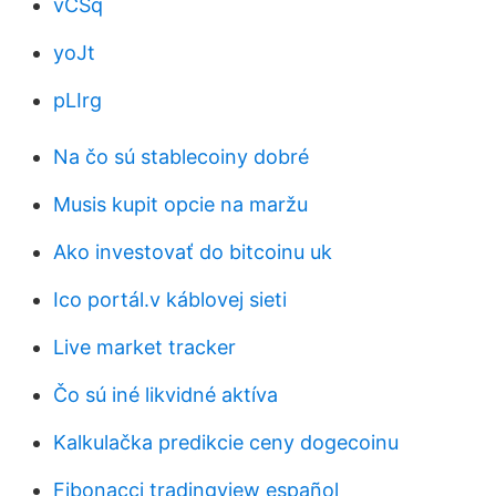
vCSq
yoJt
pLIrg
Na čo sú stablecoiny dobré
Musis kupit opcie na maržu
Ako investovať do bitcoinu uk
Ico portál.v káblovej sieti
Live market tracker
Čo sú iné likvidné aktíva
Kalkulačka predikcie ceny dogecoinu
Fibonacci tradingview español