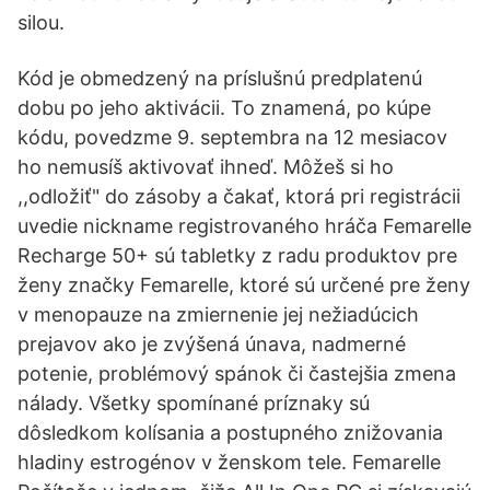
silou.
Kód je obmedzený na príslušnú predplatenú
dobu po jeho aktivácii. To znamená, po kúpe
kódu, povedzme 9. septembra na 12 mesiacov
ho nemusíš aktivovať ihneď. Môžeš si ho
,,odložiť" do zásoby a čakať, ktorá pri registrácii
uvedie nickname registrovaného hráča Femarelle
Recharge 50+ sú tabletky z radu produktov pre
ženy značky Femarelle, ktoré sú určené pre ženy
v menopauze na zmiernenie jej nežiadúcich
prejavov ako je zvýšená únava, nadmerné
potenie, problémový spánok či častejšia zmena
nálady. Všetky spomínané príznaky sú
dôsledkom kolísania a postupného znižovania
hladiny estrogénov v ženskom tele. Femarelle