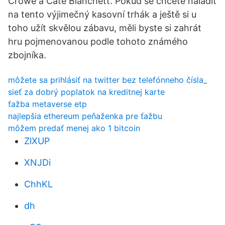
Crowe a Cate Blanchett. Pokud se chcete naladit
na tento výjimečný kasovní trhák a ještě si u
toho užít skvělou zábavu, měli byste si zahrát
hru pojmenovanou podle tohoto známého
zbojníka.
môžete sa prihlásiť na twitter bez telefónneho čísla_
sieť za dobrý poplatok na kreditnej karte
ťažba metaverse etp
najlepšia ethereum peňaženka pre ťažbu
môžem predať menej ako 1 bitcoin
ZlXUP
XNJDi
ChhKL
dh