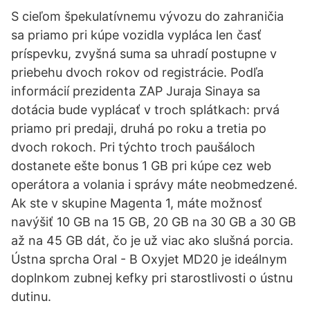
S cieľom špekulatívnemu vývozu do zahraničia
sa priamo pri kúpe vozidla vypláca len časť
príspevku, zvyšná suma sa uhradí postupne v
priebehu dvoch rokov od registrácie. Podľa
informácií prezidenta ZAP Juraja Sinaya sa
dotácia bude vyplácať v troch splátkach: prvá
priamo pri predaji, druhá po roku a tretia po
dvoch rokoch. Pri týchto troch paušáloch
dostanete ešte bonus 1 GB pri kúpe cez web
operátora a volania i správy máte neobmedzené.
Ak ste v skupine Magenta 1, máte možnosť
navýšiť 10 GB na 15 GB, 20 GB na 30 GB a 30 GB
až na 45 GB dát, čo je už viac ako slušná porcia.
Ústna sprcha Oral - B Oxyjet MD20 je ideálnym
doplnkom zubnej kefky pri starostlivosti o ústnu
dutinu.