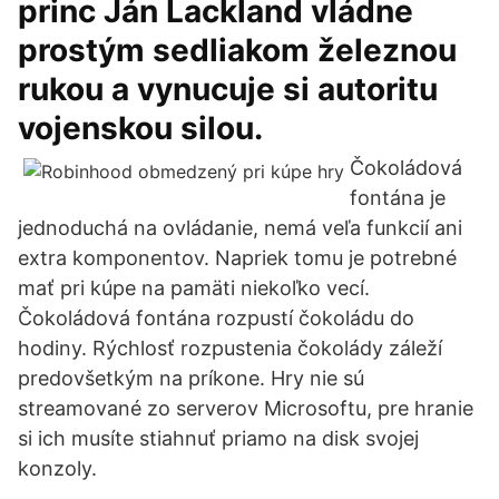
princ Ján Lackland vládne
prostým sedliakom železnou
rukou a vynucuje si autoritu
vojenskou silou.
Čokoládová
fontána je
jednoduchá na ovládanie, nemá veľa funkcií ani
extra komponentov. Napriek tomu je potrebné
mať pri kúpe na pamäti niekoľko vecí.
Čokoládová fontána rozpustí čokoládu do
hodiny. Rýchlosť rozpustenia čokolády záleží
predovšetkým na príkone. Hry nie sú
streamované zo serverov Microsoftu, pre hranie
si ich musíte stiahnuť priamo na disk svojej
konzoly.