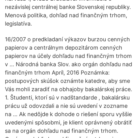
nezávislej centrálnej banke Slovenskej republiky.
Menová politika, dohľad nad finančným trhom,
legislatíva.
16/2007 o predkladaní výkazov burzou cenných
papierov a centrálnym depozitárom cenných
papierov na účely dohľadu nad finančným trhom
v … Národná banka Slov. ako orgán dohľadu nad
finančným trhom Apríl, 2016 Poznámka:
postupových skúšok oznámte katedre, aby sme
Vás mohli zaradiť na obhajoby bakalárskej práce.
1. Študenti, ktorí sú v nadštandarde , bakalársku
prácu už odovzdali a nie sú uvedení v zozname
na … Ak nedôjde k dohode o riešení sporu vyššie
uvedenými spôsobmi, je klient oprávnený obrátiť
sa na orgán dohľadu nad finančným trhom.