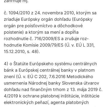
zahrnuje mj.
č. 1094/2010 z 24. novembra 2010, ktorým sa
zriaďuje Európsky orgán dohľadu (Európsky
orgán pre poisťovníctvo a dôchodkové
poistenie) a ktorým sa mení a dopĺňa
rozhodnutie č. 716/2009/ES a zrušuje roz­
hodnutie Komisie 2009/79/ES (Ú. v. EÚ L 331,
15.12.2010, s. 48).
4) o Štatúte Európskeho systému centrálnych
bánk a Európskej centrálnej banky v platnom
znení (Ú. v. EÚ C 202, 7.6.2016 Metodického
usmernenia Národnej banky Slovenska útvarov
dohľadu nad finančným trhom z 13. mája 2019 č.
4/2019 k ochrane platobnej inštitúcie, inštitúcie
elektronických peňazí, agenta platobných