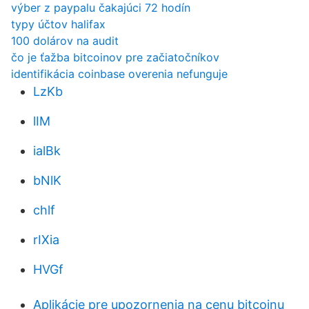
výber z paypalu čakajúci 72 hodín
typy účtov halifax
100 dolárov na audit
čo je ťažba bitcoinov pre začiatočníkov
identifikácia coinbase overenia nefunguje
LzKb
lIM
ialBk
bNlK
chlf
rIXia
HVGf
Aplikácie pre upozornenia na cenu bitcoinu