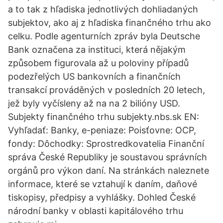
a to tak z hľadiska jednotlivých dohliadaných
subjektov, ako aj z hľadiska finančného trhu ako
celku. Podle agenturních zpráv byla Deutsche
Bank označena za instituci, která nějakým
způsobem figurovala až u poloviny případů
podezřelých US bankovních a finančních
transakcí prováděných v posledních 20 letech,
jež byly vyčísleny až na na 2 bilióny USD.
Subjekty finančného trhu subjekty.nbs.sk EN:
Vyhľadať: Banky, e-peniaze: Poisťovne: OCP,
fondy: Dôchodky: Sprostredkovatelia Finanční
správa České Republiky je soustavou správních
orgánů pro výkon daní. Na stránkách naleznete
informace, které se vztahují k daním, daňové
tiskopisy, předpisy a vyhlášky. Dohled České
národní banky v oblasti kapitálového trhu