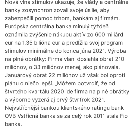
Nová vlna stimulov ukazuje, že vlády a centrálne
banky zosynchronizovali svoje úsilie, aby
zabezpečili pomoc trhom, bankám aj firmám.
Európska centrálna banka minulý týždeň
oznámila zvýšenie nákupu aktív zo 600 miliárd
eur na 1,35 bilióna eur a predĺžila svoj program
stimulov minimálne do konca júna 2021. Výroba
na plné obrátky: Firma vlani dosiahla obrat 210
miliónov, o 33 miliónov menej, ako plánovala.
Januárový obrat 22 miliónov už však bol oproti
plánu o niečo lepší. „Môžem potvrdiť, že od
štvrtého kvartálu 2020 ide firma na plné obrátky
a výborne vyzerá aj prvý štvrťrok 2021.
Nejvstřícnější bankou klientského ratingu bank
OVB Vstřícná banka se za celý rok 2011 stala Fio
banka.