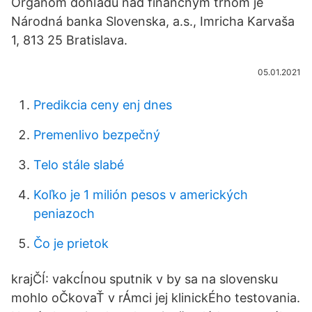
Orgánom dohľadu nad finančným trhom je
Národná banka Slovenska, a.s., Imricha Karvaša
1, 813 25 Bratislava.
05.01.2021
Predikcia ceny enj dnes
Premenlivo bezpečný
Telo stále slabé
Koľko je 1 milión pesos v amerických
peniazoch
Čo je prietok
krajČÍ: vakcÍnou sputnik v by sa na slovensku
mohlo oČkovaŤ v rÁmci jej klinickÉho testovania.