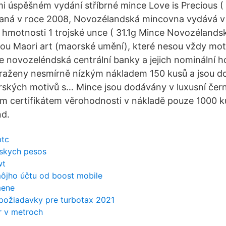
i úspěšném vydání stříbrné mince Love is Precious ( 
daná v roce 2008, Novozélandská mincovna vydává v 
o hmotnosti 1 trojské unce ( 31.1g Mince Novozéland
dou Maori art (maorské umění), které nesou vždy mot
e novozeléndská centrální banky a jejich nominální h
raženy nesmírně nízkým nákladem 150 kusů a jsou d
rských motivů s… Mince jsou dodávány v luxusní čern
ým certifikátem věrohodnosti v nákladě pouze 1000 k
nd.
btc
skych pesos
wt
môjho účtu od boost mobile
mene
požiadavky pre turbotax 2021
r v metroch