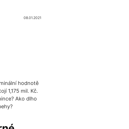
08.01.2021
ominální hodnotě
jí 1,175 mil. Kč.
mince? Ako dlho
behy?
rné