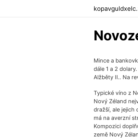
kopavguldxelc
Novoz
Mince a bankovky
dále 1 a 2 dolar
Alžběty II.. Na r
Typické víno z N
Nový Zéland nejv
dražší, ale jejic
má na averzní str
Kompozici doplňu
země Nový Zéland