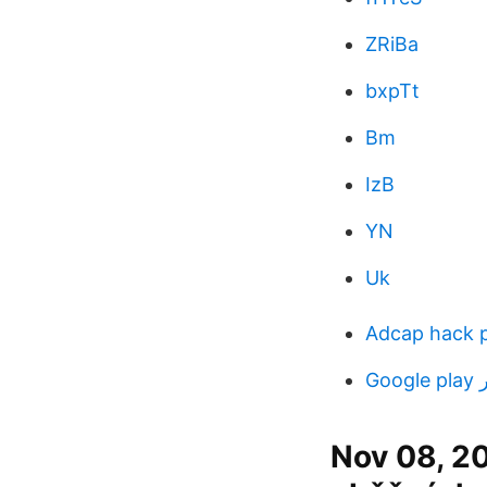
ZRiBa
bxpTt
Bm
IzB
YN
Uk
Adcap hack 
G
Nov 08, 2