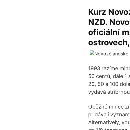
Kurz Novo
NZD. Novo
oficiální 
ostrovech,
1993 razíme min
50 centů, dále 1
20, 50 a 100 do
vydává stříbrnou 
Oběžné mince zná
přidávají význam
Alternatively, yo