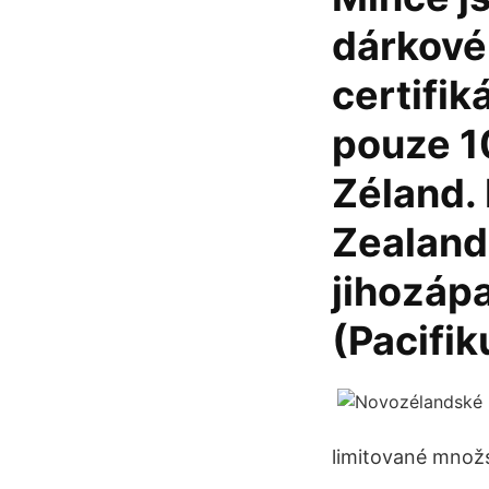
dárkové 
certifi
pouze 1
Zéland.
Zealand,
jihozáp
(Pacifik
limitované množst