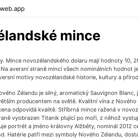
.web.app
élandské mince
. Mince novozélandského dolaru mají hodnoty 10, 20
y. Na aversní straně mincí všech nominálních hodnot 
eversní motivy novozélandské historie, kultury a přírod
ového Zélandu je silný, aromatický Sauvignon Blanc, 
ětším producentem na světě. Kvalitní vína z Nového 
h cena odpovídá kvalitě. Stříbrná mince ražená v novo
aně vyobrazen Titanik plující po moři, z něhož vystup
je portrét a jméno královny Alžběty, nominál 2012 c
. Hatérie patří mezi symboly Nového Zélandu, dostal