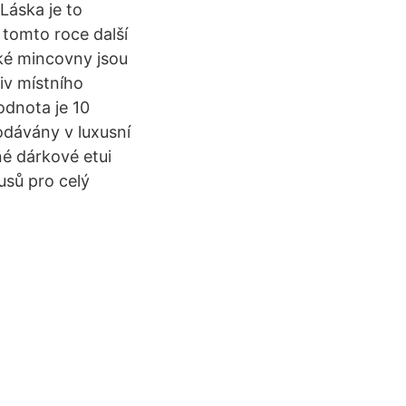
Láska je to
tomto roce další
ské mincovny jsou
iv místního
odnota je 10
odávány v luxusní
é dárkové etui
usů pro celý