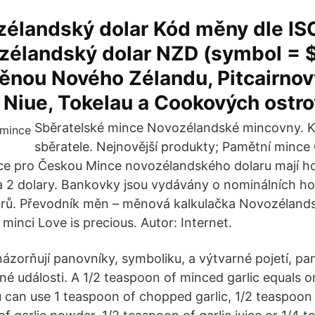
zélandský dolar Kód měny dle IS
zélandský dolar NZD (symbol = $
měnou Nového Zélandu, Pitcairno
 Niue, Tokelau a Cookových ostr
Sběratelské mince Novozélandské mincovny. K
sběratele. Nejnovější produkty; Pamětní mince
ce pro Českou Mince novozélandského dolaru mají ho
 a 2 dolary. Bankovky jsou vydávány o nominálních ho
larů. Převodník měn – měnová kalkulačka Novozélan
minci Love is precious. Autor: Internet.
zorňují panovníky, symboliku, a výtvarné pojetí, pa
né události. A 1/2 teaspoon of minced garlic equals o
u can use 1 teaspoon of chopped garlic, 1/2 teaspoon o