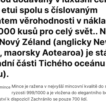
etui spolu s číslovaným
kátem věrohodnosti v nákl
000 kusů pro celý svět.. 
 Nový Zéland (anglicky N
 maorsky Aotearoa) je stá
adní části Tichého oceánu
u).
Mince je ražena v nejvyšší mincovní kvalitě do 
ryzosti 999/1000 a je vložena do elegantního 
ví k dispozici! Zachránilo se pouze 700 lidí.