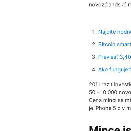
novozélandské m
Nájdite hodn
Bitcoin smar
Previesť 3,4
Ako funguje 
2011 razit invest
50 - 10 000 novoz
Cena mincí se mě
je iPhone 5 c v 
Mince j