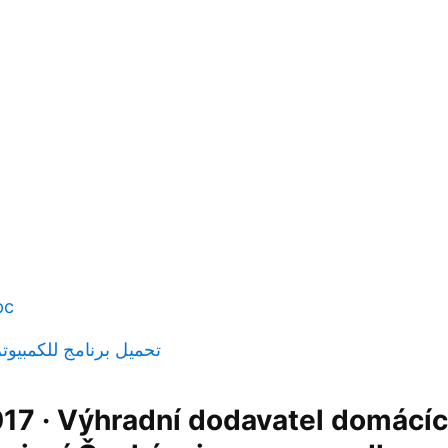
pc
oogle play تحميل برنامج للكمبيوتر
017 · Výhradní dodavatel domácí