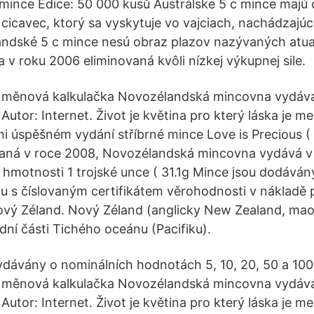
 mince Edice: 50 000 kusů Austrálske 5 c mince majú 
cicavec, ktorý sa vyskytuje vo vajciach, nachádzajúci
andské 5 c mince nesú obraz plazov nazývaných atua
 v roku 2006 eliminovaná kvôli nízkej výkupnej sile.
 měnová kalkulačka Novozélandská mincovna vydává 
 Autor: Internet. Život je květina pro který láska je m
i úspěšném vydání stříbrné mince Love is Precious ( 
daná v roce 2008, Novozélandská mincovna vydává v 
o hmotnosti 1 trojské unce ( 31.1g Mince jsou dodáván
lu s číslovaným certifikátem věrohodnosti v nákladě
Nový Zéland. Nový Zéland (anglicky New Zealand, ma
adní části Tichého oceánu (Pacifiku).
dávány o nominálních hodnotách 5, 10, 20, 50 a 100
 měnová kalkulačka Novozélandská mincovna vydává 
 Autor: Internet. Život je květina pro který láska je m