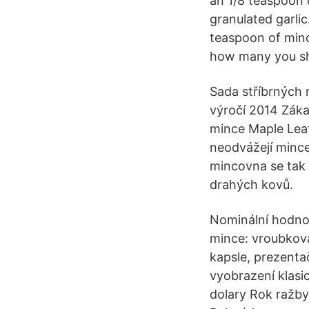
an 1/8 teaspoon o
granulated garlic
teaspoon of minc
how many you sh
Sada stříbrných 
výročí 2014 Zákaz
mince Maple Leaf 
neodvážejí mince
mincovna se tak 
drahých kovů.
Nominální hodno
mince: vroubkován
kapsle, prezenta
vyobrazení klasi
dolary Rok ražby