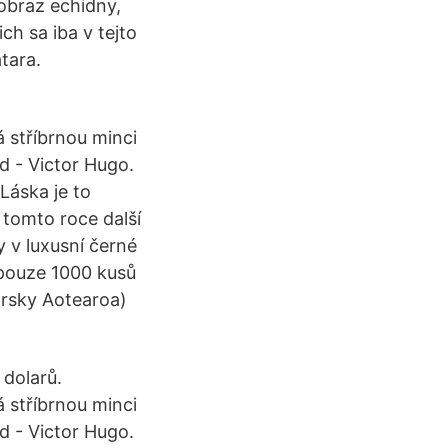
obraz echidny,
ch sa iba v tejto
tara.
stříbrnou minci
ed - Victor Hugo.
Láska je to
tomto roce další
y v luxusní černé
 pouze 1000 kusů
orsky Aotearoa)
 dolarů.
stříbrnou minci
ed - Victor Hugo.