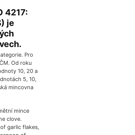
O 4217:
) je
vých
ovech.
ategorie. Pro
 ČM. Od roku
dnoty 10, 20 a
dnotách 5, 10,
dská mincovna
mětní mince
ne clove.
f garlic flakes,