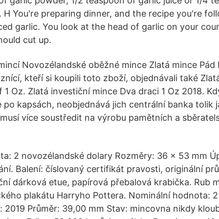
f garlic powder, 1/2 teaspoon of garlic juice or 1/4 
. H You're preparing dinner, and the recipe you're foll
ed garlic. You look at the head of garlic on your co
ould cut up.
mincí Novozélandské oběžné mince Zlatá mince Pád B
nící, kteří si koupili toto zboží, objednávali také Zlat
1 Oz. Zlatá investiční mince Dva draci 1 Oz 2018. Kdy
 po kapsách, neobjednává jich centrální banka tolik j
musí více soustředit na výrobu pamětních a sběratel
ta: 2 novozélandské dolary Rozměry: 36 x 53 mm Ú
í. Balení: číslovaný certifikát pravosti, originální p
ční dárková etue, papírová přebalová krabička. Rub m
ckého plakátu Harryho Pottera. Nominální hodnota: 
: 2019 Průměr: 39,00 mm Stav: mincovna nikdy klou